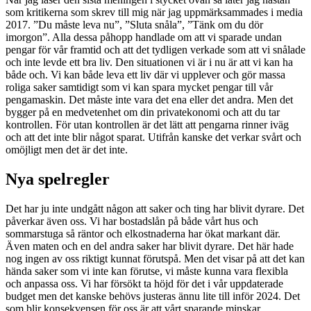
som kritikerna som skrev till mig när jag uppmärksammades i media
2017. ”Du måste leva nu”, ”Sluta snåla”, ”Tänk om du dör
imorgon”. Alla dessa påhopp handlade om att vi sparade undan
pengar för vår framtid och att det tydligen verkade som att vi snålade
och inte levde ett bra liv. Den situationen vi är i nu är att vi kan ha
både och. Vi kan både leva ett liv där vi upplever och gör massa
roliga saker samtidigt som vi kan spara mycket pengar till vår
pengamaskin. Det måste inte vara det ena eller det andra. Men det
bygger på en medvetenhet om din privatekonomi och att du tar
kontrollen. För utan kontrollen är det lätt att pengarna rinner iväg
och att det inte blir något sparat. Utifrån kanske det verkar svårt och
omöjligt men det är det inte.
Nya spelregler
Det har ju inte undgått någon att saker och ting har blivit dyrare. Det
påverkar även oss. Vi har bostadslån på både vårt hus och
sommarstuga så räntor och elkostnaderna har ökat markant där.
Även maten och en del andra saker har blivit dyrare. Det här hade
nog ingen av oss riktigt kunnat förutspå. Men det visar på att det kan
hända saker som vi inte kan förutse, vi måste kunna vara flexibla
och anpassa oss. Vi har försökt ta höjd för det i vår uppdaterade
budget men det kanske behövs justeras ännu lite till inför 2024. Det
som blir konsekvensen för oss är att vårt sparande minskar.