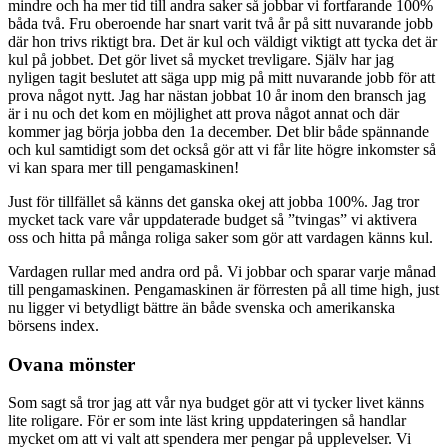
mindre och ha mer tid till andra saker så jobbar vi fortfarande 100%
båda två. Fru oberoende har snart varit två år på sitt nuvarande jobb
där hon trivs riktigt bra. Det är kul och väldigt viktigt att tycka det är
kul på jobbet. Det gör livet så mycket trevligare. Själv har jag
nyligen tagit beslutet att säga upp mig på mitt nuvarande jobb för att
prova något nytt. Jag har nästan jobbat 10 år inom den bransch jag
är i nu och det kom en möjlighet att prova något annat och där
kommer jag börja jobba den 1a december. Det blir både spännande
och kul samtidigt som det också gör att vi får lite högre inkomster så
vi kan spara mer till pengamaskinen!
Just för tillfället så känns det ganska okej att jobba 100%. Jag tror
mycket tack vare vår uppdaterade budget så ”tvingas” vi aktivera
oss och hitta på många roliga saker som gör att vardagen känns kul.
Vardagen rullar med andra ord på. Vi jobbar och sparar varje månad
till pengamaskinen. Pengamaskinen är förresten på all time high, just
nu ligger vi betydligt bättre än både svenska och amerikanska
börsens index.
Ovana mönster
Som sagt så tror jag att vår nya budget gör att vi tycker livet känns
lite roligare. För er som inte läst kring uppdateringen så handlar
mycket om att vi valt att spendera mer pengar på upplevelser. Vi