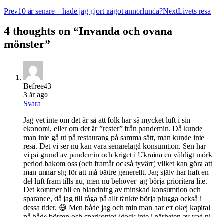
Prev
10 år senare – hade jag gjort något annorlunda?
Next
Livets resa
4 thoughts on “
Invanda och ovana
mönster
”
Befree43
3 år ago
Svara
Jag vet inte om det är så att folk har så mycket luft i sin
ekonomi, eller om det är ”rester” från pandemin. Då kunde
man inte gå ut på restaurang på samma sätt, man kunde inte
resa. Det vi ser nu kan vara senarelagd konsumtion. Sen har
vi på grund av pandemin och kriget i Ukraina en väldigt mörk
period bakom oss (och framåt också tyvärr) vilket kan göra att
man unnar sig för att må bättre generellt. Jag själv har haft en
del luft fram tills nu, men nu behöver jag börja prioritera lite.
Det kommer bli en blandning av minskad konsumtion och
sparande, då jag till råga på allt tänkte börja plugga också i
dessa tider. 😅 Men både jag och min man har ett okej kapital
på både börsen och sparkontot (dock inte i närheten av vad ni