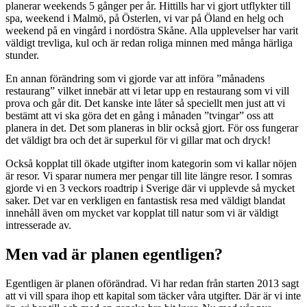
planerar weekends 5 gånger per år. Hittills har vi gjort utflykter till
spa, weekend i Malmö, på Österlen, vi var på Öland en helg och
weekend på en vingård i nordöstra Skåne. Alla upplevelser har varit
väldigt trevliga, kul och är redan roliga minnen med många härliga
stunder.
En annan förändring som vi gjorde var att införa ”månadens
restaurang” vilket innebär att vi letar upp en restaurang som vi vill
prova och går dit. Det kanske inte låter så speciellt men just att vi
bestämt att vi ska göra det en gång i månaden ”tvingar” oss att
planera in det. Det som planeras in blir också gjort. För oss fungerar
det väldigt bra och det är superkul för vi gillar mat och dryck!
Också kopplat till ökade utgifter inom kategorin som vi kallar nöjen
är resor. Vi sparar numera mer pengar till lite längre resor. I somras
gjorde vi en 3 veckors roadtrip i Sverige där vi upplevde så mycket
saker. Det var en verkligen en fantastisk resa med väldigt blandat
innehåll även om mycket var kopplat till natur som vi är väldigt
intresserade av.
Men vad är planen egentligen?
Egentligen är planen oförändrad. Vi har redan från starten 2013 sagt
att vi vill spara ihop ett kapital som täcker våra utgifter. Där är vi inte