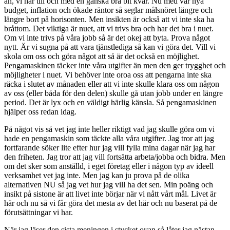
än, vi har till och med en ganska bra bit kvar. Nu med vår nya
budget, inflation och ökade räntor så seglar målsnöret längre och
längre bort på horisonten. Men insikten är också att vi inte ska ha
bråttom. Det viktiga är nuet, att vi trivs bra och har det bra i nuet.
Om vi inte trivs på våra jobb så är det okej att byta. Prova något
nytt. Är vi sugna på att vara tjänstlediga så kan vi göra det. Vill vi
skola om oss och göra något att så är det också en möjlighet.
Pengamaskinen täcker inte våra utgifter än men den ger trygghet och
möjligheter i nuet. Vi behöver inte oroa oss att pengarna inte ska
räcka i slutet av månaden eller att vi inte skulle klara oss om någon
av oss (eller båda för den delen) skulle gå utan jobb under en längre
period. Det är lyx och en väldigt härlig känsla. Så pengamaskinen
hjälper oss redan idag.
På något vis så vet jag inte heller riktigt vad jag skulle göra om vi
hade en pengamaskin som täckte alla våra utgifter. Jag tror att jag
fortfarande söker lite efter hur jag vill fylla mina dagar när jag har
den friheten. Jag tror att jag vill fortsätta arbeta/jobba och bidra. Men
om det sker som anställd, i eget företag eller i någon typ av ideell
verksamhet vet jag inte. Men jag kan ju prova på de olika
alternativen NU så jag vet hur jag vill ha det sen. Min poäng och
insikt på sistone är att livet inte börjar när vi nått vårt mål. Livet är
här och nu så vi får göra det mesta av det här och nu baserat på de
förutsättningar vi har.
När jag läser den sista meningen i stycket ovan så låter jag nästan