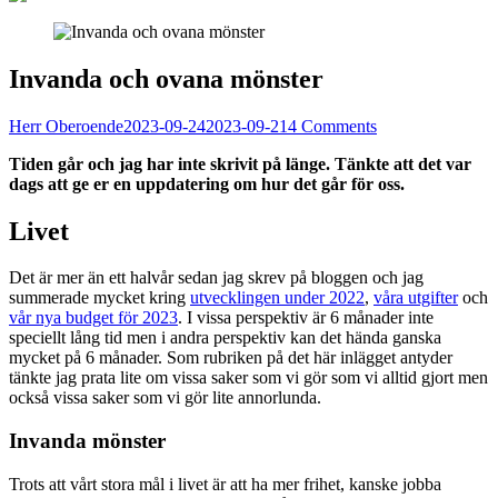
Invanda och ovana mönster
Herr Oberoende
2023-09-24
2023-09-21
4 Comments
Tiden går och jag har inte skrivit på länge. Tänkte att det var
dags att ge er en uppdatering om hur det går för oss.
Livet
Det är mer än ett halvår sedan jag skrev på bloggen och jag
summerade mycket kring
utvecklingen under 2022
,
våra utgifter
och
vår nya budget för 2023
. I vissa perspektiv är 6 månader inte
speciellt lång tid men i andra perspektiv kan det hända ganska
mycket på 6 månader. Som rubriken på det här inlägget antyder
tänkte jag prata lite om vissa saker som vi gör som vi alltid gjort men
också vissa saker som vi gör lite annorlunda.
Invanda mönster
Trots att vårt stora mål i livet är att ha mer frihet, kanske jobba