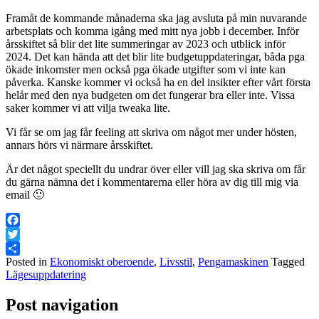
Framåt de kommande månaderna ska jag avsluta på min nuvarande
arbetsplats och komma igång med mitt nya jobb i december. Inför
årsskiftet så blir det lite summeringar av 2023 och utblick inför
2024. Det kan hända att det blir lite budgetuppdateringar, båda pga
ökade inkomster men också pga ökade utgifter som vi inte kan
påverka. Kanske kommer vi också ha en del insikter efter vårt första
helår med den nya budgeten om det fungerar bra eller inte. Vissa
saker kommer vi att vilja tweaka lite.
Vi får se om jag får feeling att skriva om något mer under hösten,
annars hörs vi närmare årsskiftet.
Är det något speciellt du undrar över eller vill jag ska skriva om får
du gärna nämna det i kommentarerna eller höra av dig till mig via
email 🙂
Facebook
Twitter
Posted in
Ekonomiskt oberoende
,
Livsstil
,
Pengamaskinen
Tagged
Dela
Lägesuppdatering
Post navigation