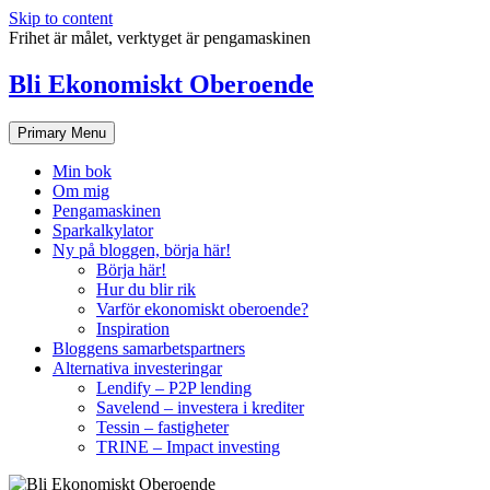
Skip to content
Frihet är målet, verktyget är pengamaskinen
Bli Ekonomiskt Oberoende
Primary Menu
Min bok
Om mig
Pengamaskinen
Sparkalkylator
Ny på bloggen, börja här!
Börja här!
Hur du blir rik
Varför ekonomiskt oberoende?
Inspiration
Bloggens samarbetspartners
Alternativa investeringar
Lendify – P2P lending
Savelend – investera i krediter
Tessin – fastigheter
TRINE – Impact investing