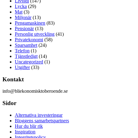
Livsstil
(147)
Lycka
(29)
Mat
(3)
Miljonär
(13)
Pengamaskinen
(83)
Pensionär
(13)
Personlig utveckling
(41)
Privatekonomi
(58)
Sparsamhet
(24)
Telefon
(1)
Tjänstledigt
(14)
Uncategorized
(1)
Utgifter
(33)
Kontakt
info@bliekonomisktoberoende.se
Sidor
Alternativa investeringar
Bloggens samarbetspartners
Hur du blir rik
Inspiration
Integritetspolicy