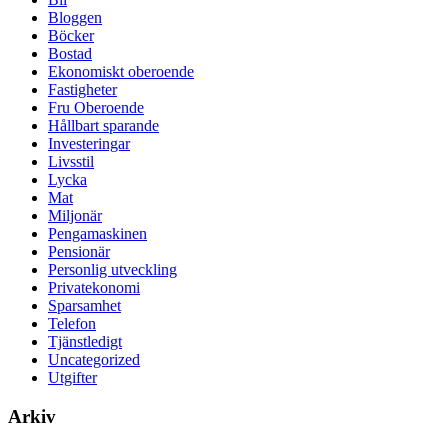
Bloggen
Böcker
Bostad
Ekonomiskt oberoende
Fastigheter
Fru Oberoende
Hållbart sparande
Investeringar
Livsstil
Lycka
Mat
Miljonär
Pengamaskinen
Pensionär
Personlig utveckling
Privatekonomi
Sparsamhet
Telefon
Tjänstledigt
Uncategorized
Utgifter
Arkiv