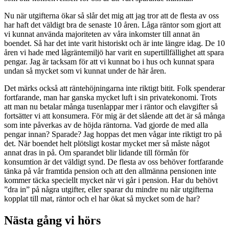
Nu när utgifterna ökar så slår det mig att jag tror att de flesta av oss
har haft det väldigt bra de senaste 10 åren. Låga räntor som gjort att
vi kunnat använda majoriteten av våra inkomster till annat än
boendet. Så har det inte varit historiskt och är inte längre idag. De 10
åren vi hade med lågräntemiljö har varit en supertillfällighet att spara
pengar. Jag är tacksam för att vi kunnat bo i hus och kunnat spara
undan så mycket som vi kunnat under de här åren.
Det märks också att räntehöjningarna inte riktigt bitit. Folk spenderar
fortfarande, man har ganska mycket luft i sin privatekonomi. Trots
att man nu betalar många tusenlappar mer i räntor och elavgifter så
fortsätter vi att konsumera. För mig är det slående att det är så många
som inte påverkas av de höjda räntorna. Vad gjorde de med alla
pengar innan? Sparade? Jag hoppas det men vågar inte riktigt tro på
det. När boendet helt plötsligt kostar mycket mer så måste något
annat dras in på. Om sparandet blir lidande till förmån för
konsumtion är det väldigt synd. De flesta av oss behöver fortfarande
tänka på vår framtida pension och att den allmänna pensionen inte
kommer täcka speciellt mycket när vi går i pension. Har du behövt
”dra in” på några utgifter, eller sparar du mindre nu när utgifterna
kopplat till mat, räntor och el har ökat så mycket som de har?
Nästa gång vi hörs