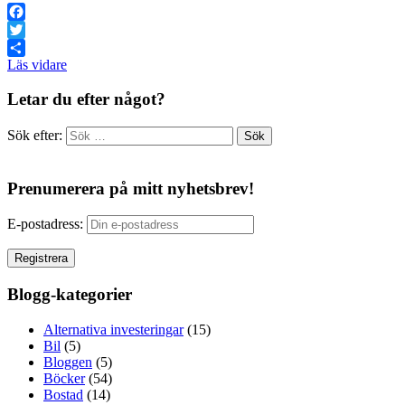
Facebook
Twitter
Läs vidare
Dela
Letar du efter något?
Sök efter:
Prenumerera på mitt nyhetsbrev!
E-postadress:
Blogg-kategorier
Alternativa investeringar
(15)
Bil
(5)
Bloggen
(5)
Böcker
(54)
Bostad
(14)