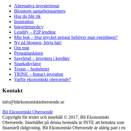
Alternativa investeringar
Bloggens samarbetspartners
Hur du blir rik
Inspiration
Integritetspolicy
Lendify – P2P lending
Min bok – Hur mycket pengar behöver man egentligen?
Ny på bloggen, börja här!
Om mig
Pengamaskinen
Savelend – investera i krediter
Sparkalkylator
Tessin – fastigheter
TRINE – Impact investing
Varför ekonomiskt oberoende?
Kontakt
info@bliekonomisktoberoende.se
Bli Ekonomiskt Oberoende
Copyright för texter och innehåll © 2017, Bli Ekonomiskt
Oberoende. Innehållet på denna hemsida är INTE att betrakta som
finansiell rådgivning. Bli Ekonomiskt Oberoende är aldrig part i en