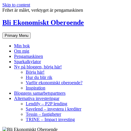
Skip to content
Frihet är målet, verktyget är pengamaskinen
Bli Ekonomiskt Oberoende
Primary Menu
Min bok
Om mig
Pengamaskinen
Sparkalkylator
Ny på bloggen, börja här!
Börja här!
Hur du blir rik
Varför ekonomiskt oberoende?
Inspiration
Bloggens samarbetspartners
Alternativa investeringar
Lendify – P2P lending
Savelend – investera i krediter
Tessin – fastigheter
TRINE – Impact investing