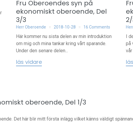
Fru Oberoendes syn på
F
ekonomiskt oberoende, Del
e
r
3/3
2/
Herr Oberoende
2018-10-28
16 Comments
Her
Här kommer nu sista delen av min introduktion
I d
om mig och mina tankar kring vårt sparande.
på 
Under den senare delen...
vår
läs vidare
lä
omiskt oberoende, Del 1/3
ende. Det här blir mitt första inlägg vilket känns väldigt spännand