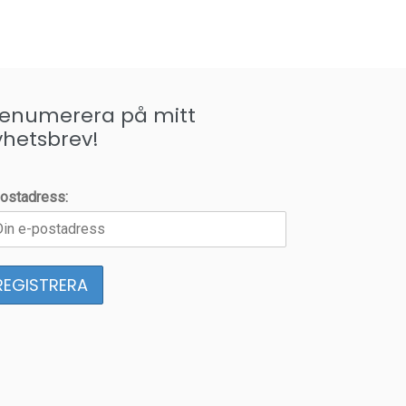
renumerera på mitt
yhetsbrev!
ostadress: