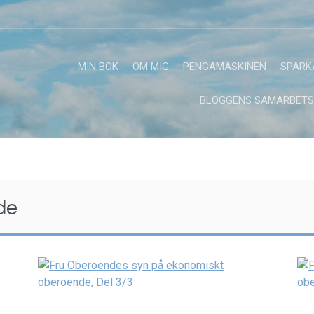
MIN BOK
OM MIG
PENGAMASKINEN
SPARK
BLOGGENS SAMARBETS
de