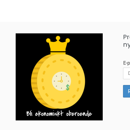
P
n
E-p