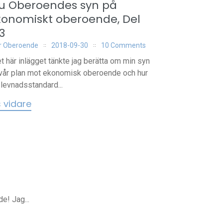
ru Oberoendes syn på
konomiskt oberoende, Del
3
r Oberoende
2018-09-30
10 Comments
et här inlägget tänkte jag berätta om min syn
vår plan mot ekonomisk oberoende och hur
 levnadsstandard...
s vidare
e! Jag...