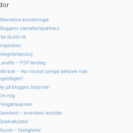
dor
Alternativa investeringar
Bloggens samarbetspartners
Hur du blir rik
Inspiration
Integritetspolicy
Lendify – P2P lending
Min bok – Hur mycket pengar behöver man
egentligen?
Ny på bloggen, börja här!
Om mig
Pengamaskinen
Savelend – investera i krediter
Sparkalkylator
Tessin – fastigheter