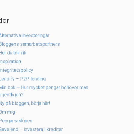
dor
Alternativa investeringar
Bloggens samarbetspartners
Hur du blir rik
Inspiration
Integritetspolicy
Lendify – P2P lending
Min bok – Hur mycket pengar behöver man
egentligen?
Ny på bloggen, börja här!
Om mig
Pengamaskinen
Savelend – investera i krediter