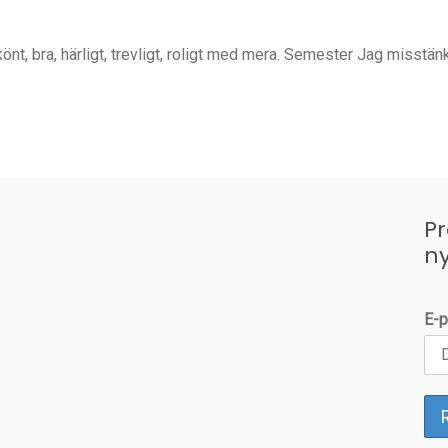
nt, bra, härligt, trevligt, roligt med mera. Semester Jag misstänk
P
n
E-p