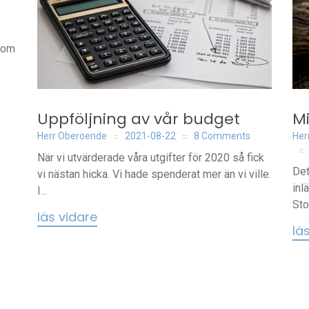
 som
Uppföljning av vår budget
Mi
Herr Oberoende
2021-08-22
8 Comments
Her
När vi utvärderade våra utgifter för 2020 så fick
Det
vi nästan hicka. Vi hade spenderat mer än vi ville.
inl
I...
Stor
läs vidare
lä