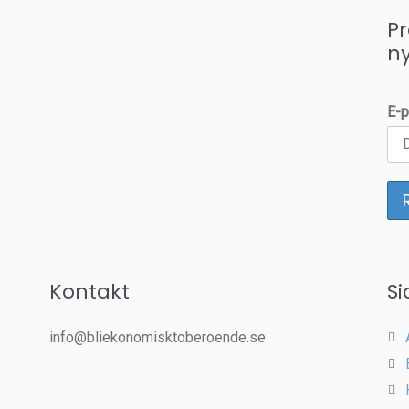
P
n
E-p
Kontakt
Si
info@bliekonomisktoberoende.se