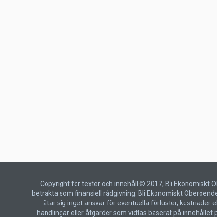
Copyright för texter och innehåll © 2017, Bli Ekonomiskt 
betrakta som finansiell rådgivning. Bli Ekonomiskt Oberoende 
åtar sig inget ansvar för eventuella förluster, kostnade
handlingar eller åtgärder som vidtas baserat på innehållet p