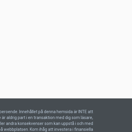
Oberoende. Innehållet på denna hemsida är INTE att
är aldrig part i en transaktion med dig som läsare,
r eller andra konsekvenser som kan uppstå i och med
å webbplatsen. Kom ihåg att investera i finansiella