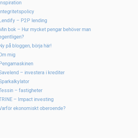
Inspiration
Integritetspolicy
Lendify – P2P lending
Min bok – Hur mycket pengar behöver man
egentligen?
Ny på bloggen, börja här!
Om mig
Pengamaskinen
Savelend – investera i krediter
Sparkalkylator
Tessin – fastigheter
TRINE – Impact investing
Varför ekonomiskt oberoende?