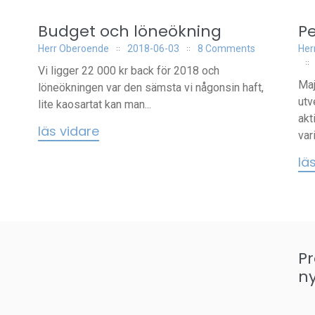
Budget och löneökning
P
Herr Oberoende
2018-06-03
8 Comments
Her
Vi ligger 22 000 kr back för 2018 och
Maj
löneökningen var den sämsta vi någonsin haft,
utv
lite kaosartat kan man...
akt
läs vidare
vari
lä
P
n