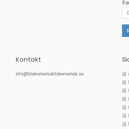
E-p
Kontakt
Si
info@bliekonomisktoberoende.se