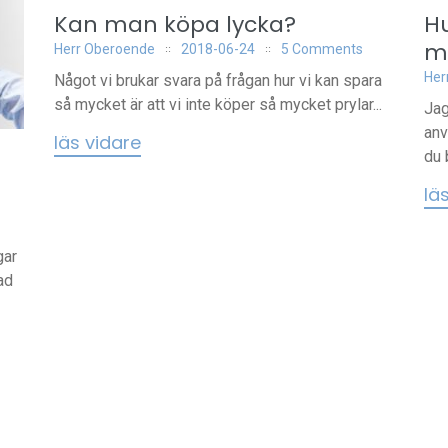
Kan man köpa lycka?
H
m
Herr Oberoende
2018-06-24
5 Comments
Her
Något vi brukar svara på frågan hur vi kan spara
så mycket är att vi inte köper så mycket prylar...
Jag
anv
läs vidare
du 
lä
gar
ad