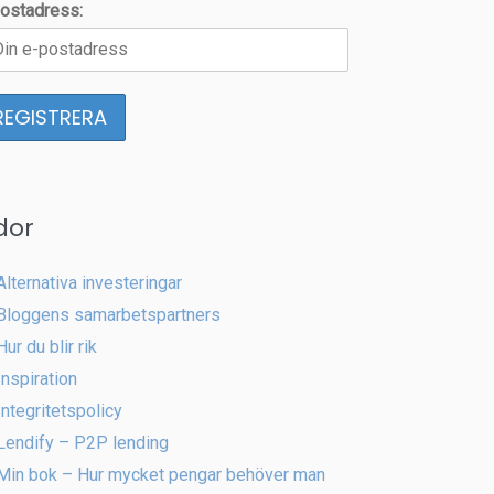
ostadress:
dor
Alternativa investeringar
Bloggens samarbetspartners
Hur du blir rik
Inspiration
Integritetspolicy
Lendify – P2P lending
Min bok – Hur mycket pengar behöver man