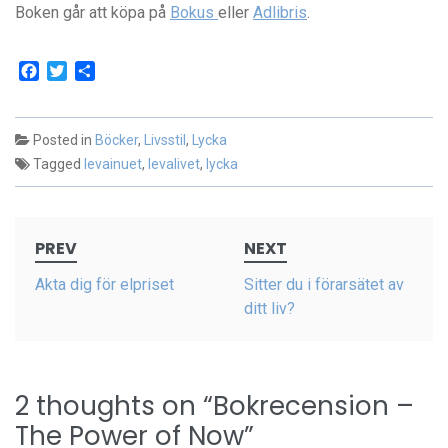
Boken går att köpa på
Bokus
eller
Adlibris
.
Facebook
Twitter
Dela
Posted in
Böcker
,
Livsstil
,
Lycka
Tagged
levainuet
,
levalivet
,
lycka
Post
PREV
NEXT
navigation
Akta dig för elpriset
Sitter du i förarsätet av
ditt liv?
2 thoughts on “
Bokrecension –
The Power of Now
”