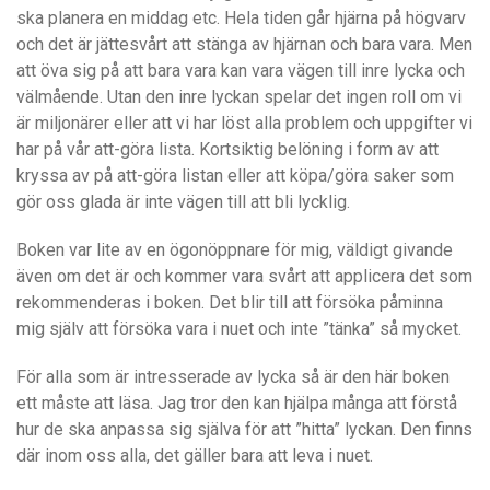
ska planera en middag etc. Hela tiden går hjärna på högvarv
och det är jättesvårt att stänga av hjärnan och bara vara. Men
att öva sig på att bara vara kan vara vägen till inre lycka och
välmående. Utan den inre lyckan spelar det ingen roll om vi
är miljonärer eller att vi har löst alla problem och uppgifter vi
har på vår att-göra lista. Kortsiktig belöning i form av att
kryssa av på att-göra listan eller att köpa/göra saker som
gör oss glada är inte vägen till att bli lycklig.
Boken var lite av en ögonöppnare för mig, väldigt givande
även om det är och kommer vara svårt att applicera det som
rekommenderas i boken. Det blir till att försöka påminna
mig själv att försöka vara i nuet och inte ”tänka” så mycket.
För alla som är intresserade av lycka så är den här boken
ett måste att läsa. Jag tror den kan hjälpa många att förstå
hur de ska anpassa sig själva för att ”hitta” lyckan. Den finns
där inom oss alla, det gäller bara att leva i nuet.