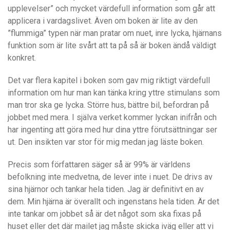
upplevelser” och mycket värdefull information som går att
applicera i vardagslivet. Även om boken är lite av den
”flummiga” typen när man pratar om nuet, inre lycka, hjärnans
funktion som är lite svårt att ta på så är boken ändå väldigt
konkret.
Det var flera kapitel i boken som gav mig riktigt värdefull
information om hur man kan tänka kring yttre stimulans som
man tror ska ge lycka. Större hus, bättre bil, befordran på
jobbet med mera. I själva verket kommer lyckan inifrån och
har ingenting att göra med hur dina yttre förutsättningar ser
ut. Den insikten var stor för mig medan jag läste boken.
Precis som författaren säger så är 99% är världens
befolkning inte medvetna, de lever inte i nuet. De drivs av
sina hjärnor och tankar hela tiden. Jag är definitivt en av
dem. Min hjärna är överallt och ingenstans hela tiden. Är det
inte tankar om jobbet så är det något som ska fixas på
huset eller det där mailet jag måste skicka iväg eller att vi