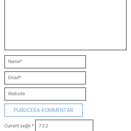
Current ye@r
*