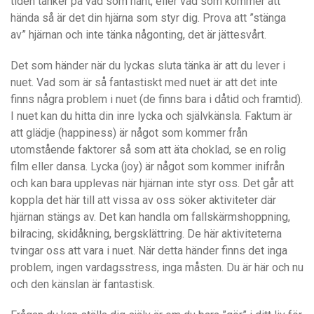
tiden tänker på vad som hänt, eller vad som kommer att
hända så är det din hjärna som styr dig. Prova att ”stänga
av” hjärnan och inte tänka någonting, det är jättesvårt.
Det som händer när du lyckas sluta tänka är att du lever i
nuet. Vad som är så fantastiskt med nuet är att det inte
finns några problem i nuet (de finns bara i dåtid och framtid).
I nuet kan du hitta din inre lycka och självkänsla. Faktum är
att glädje (happiness) är något som kommer från
utomstående faktorer så som att äta choklad, se en rolig
film eller dansa. Lycka (joy) är något som kommer inifrån
och kan bara upplevas när hjärnan inte styr oss. Det går att
koppla det här till att vissa av oss söker aktiviteter där
hjärnan stängs av. Det kan handla om fallskärmshoppning,
bilracing, skidåkning, bergsklättring. De här aktiviteterna
tvingar oss att vara i nuet. När detta händer finns det inga
problem, ingen vardagsstress, inga måsten. Du är här och nu
och den känslan är fantastisk.