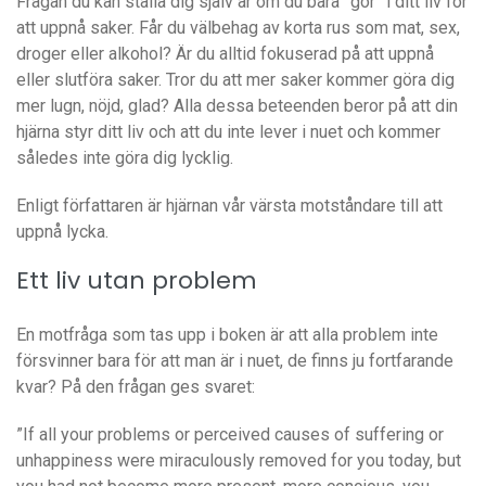
Frågan du kan ställa dig själv är om du bara ”gör” i ditt liv för
att uppnå saker. Får du välbehag av korta rus som mat, sex,
droger eller alkohol? Är du alltid fokuserad på att uppnå
eller slutföra saker. Tror du att mer saker kommer göra dig
mer lugn, nöjd, glad? Alla dessa beteenden beror på att din
hjärna styr ditt liv och att du inte lever i nuet och kommer
således inte göra dig lycklig.
Enligt författaren är hjärnan vår värsta motståndare till att
uppnå lycka.
Ett liv utan problem
En motfråga som tas upp i boken är att alla problem inte
försvinner bara för att man är i nuet, de finns ju fortfarande
kvar? På den frågan ges svaret:
”If all your problems or perceived causes of suffering or
unhappiness were miraculously removed for you today, but