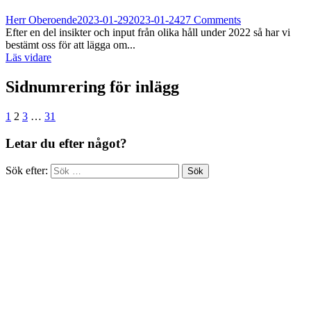
Herr Oberoende
2023-01-29
2023-01-24
27 Comments
Efter en del insikter och input från olika håll under 2022 så har vi
bestämt oss för att lägga om...
Läs vidare
Sidnumrering för inlägg
1
2
3
…
31
Letar du efter något?
Sök efter: