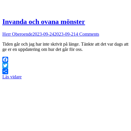
Invanda och ovana mönster
Herr Oberoende
2023-09-24
2023-09-21
4 Comments
Tiden går och jag har inte skrivit på länge. Tänkte att det var dags att
ge er en uppdatering om hur det går för oss.
Facebook
Twitter
Läs vidare
Dela