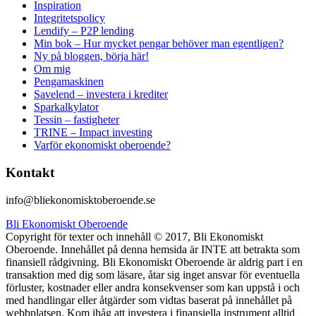
Inspiration
Integritetspolicy
Lendify – P2P lending
Min bok – Hur mycket pengar behöver man egentligen?
Ny på bloggen, börja här!
Om mig
Pengamaskinen
Savelend – investera i krediter
Sparkalkylator
Tessin – fastigheter
TRINE – Impact investing
Varför ekonomiskt oberoende?
Kontakt
info@bliekonomisktoberoende.se
Bli Ekonomiskt Oberoende
Copyright för texter och innehåll © 2017, Bli Ekonomiskt
Oberoende. Innehållet på denna hemsida är INTE att betrakta som
finansiell rådgivning. Bli Ekonomiskt Oberoende är aldrig part i en
transaktion med dig som läsare, åtar sig inget ansvar för eventuella
förluster, kostnader eller andra konsekvenser som kan uppstå i och
med handlingar eller åtgärder som vidtas baserat på innehållet på
webbplatsen. Kom ihåg att investera i finansiella instrument alltid