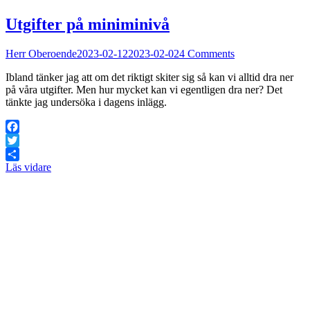
Utgifter på miniminivå
Herr Oberoende
2023-02-12
2023-02-02
4 Comments
Ibland tänker jag att om det riktigt skiter sig så kan vi alltid dra ner
på våra utgifter. Men hur mycket kan vi egentligen dra ner? Det
tänkte jag undersöka i dagens inlägg.
Facebook
Twitter
Läs vidare
Dela