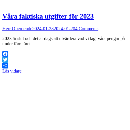
Våra faktiska utgifter för 2023
Herr Oberoende
2024-01-28
2024-01-20
4 Comments
2023 är slut och det är dags att utvärdera vad vi lagt våra pengar på
under förra året.
Facebook
Twitter
Läs vidare
Dela