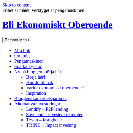
Skip to content
Frihet är målet, verktyget är pengamaskinen
Bli Ekonomiskt Oberoende
Primary Menu
Min bok
Om mig
Pengamaskinen
Sparkalkylator
Ny på bloggen, börja här!
Börja här!
Hur du blir rik
Varför ekonomiskt oberoende?
Inspiration
Bloggens samarbetspartners
Alternativa investeringar
Lendify – P2P lending
Savelend – investera i krediter
Tessin – fastigheter
TRINE – Impact investing