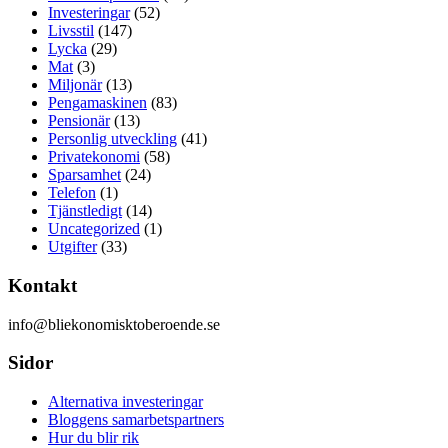
Investeringar
(52)
Livsstil
(147)
Lycka
(29)
Mat
(3)
Miljonär
(13)
Pengamaskinen
(83)
Pensionär
(13)
Personlig utveckling
(41)
Privatekonomi
(58)
Sparsamhet
(24)
Telefon
(1)
Tjänstledigt
(14)
Uncategorized
(1)
Utgifter
(33)
Kontakt
info@bliekonomisktoberoende.se
Sidor
Alternativa investeringar
Bloggens samarbetspartners
Hur du blir rik