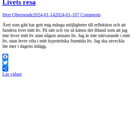
Livets resa
Herr Oberoende
2024-01-14
2024-01-10
7 Comments
Året som gått har gett mig många möjligheter till reflektion och att
fundera över mitt liv. På sätt och vis så känns det ibland som att jag
inte lever mitt liv utan någon annans liv. Jag är inte närvarande i mitt
liv, utan lever ofta i mitt hypotetiska framtida liv. Jag ska utveckla
lite mer i dagens inlägg.
Facebook
Twitter
Läs vidare
Dela