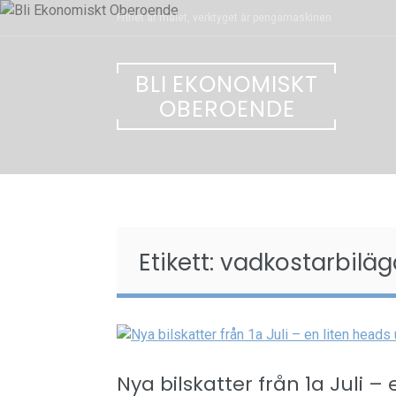
Skip
Frihet är målet, verktyget är pengamaskinen
to
content
BLI EKONOMISKT
OBEROENDE
Etikett:
vadkostarbilä
Nya bilskatter från 1a Juli –