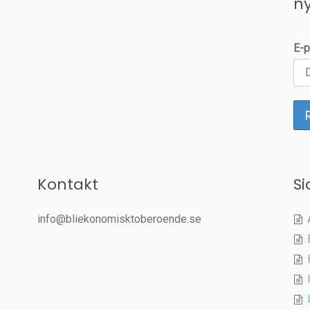
n
E-p
Kontakt
Si
info@bliekonomisktoberoende.se