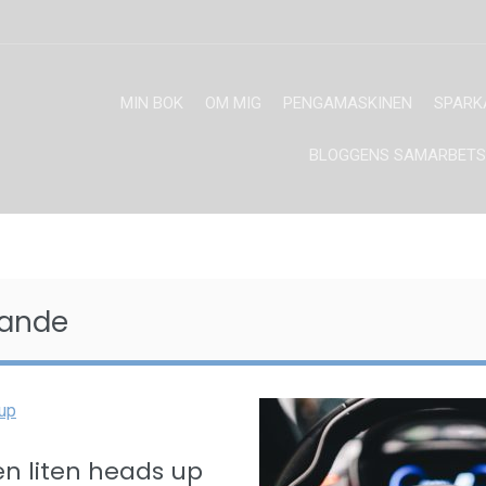
MIN BOK
OM MIG
PENGAMASKINEN
SPARK
BLOGGENS SAMARBETS
gande
 en liten heads up