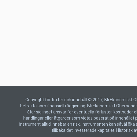
Copyright för texter och innehåll © 2017, Bli Ekonomiskt 
betrakta som finansiell rådgivning. Bli Ekonomiskt Oberoende 
åtar sig inget ansvar för eventuella förluster, kostnade
handlingar eller åtgärder som vidtas baserat på innehållet p
instrument alltid innebär en risk. Instrumenten kan såväl öka 
tillbaka det investerade kapitalet. Historisk