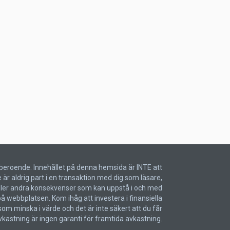
Oberoende. Innehållet på denna hemsida är INTE att
är aldrig part i en transaktion med dig som läsare,
r eller andra konsekvenser som kan uppstå i och med
å webbplatsen. Kom ihåg att investera i finansiella
som minska i värde och det är inte säkert att du får
 avkastning är ingen garanti för framtida avkastning.