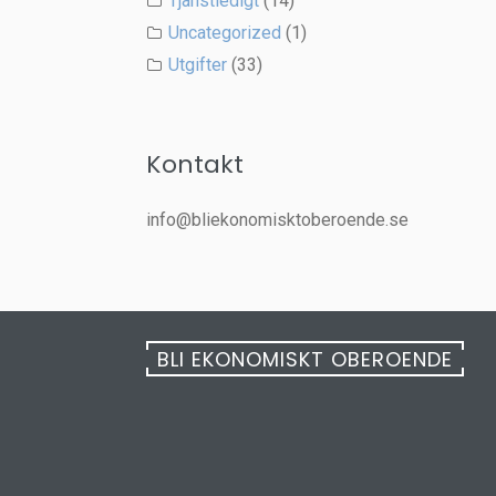
Tjänstledigt
(14)
Uncategorized
(1)
Utgifter
(33)
Kontakt
info@bliekonomisktoberoende.se
BLI EKONOMISKT OBEROENDE