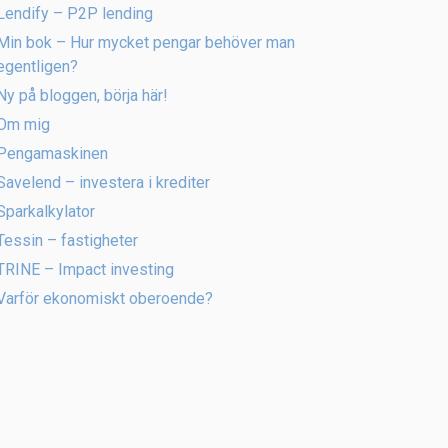
Lendify – P2P lending
Min bok – Hur mycket pengar behöver man
egentligen?
Ny på bloggen, börja här!
Om mig
Pengamaskinen
Savelend – investera i krediter
Sparkalkylator
Tessin – fastigheter
TRINE – Impact investing
Varför ekonomiskt oberoende?