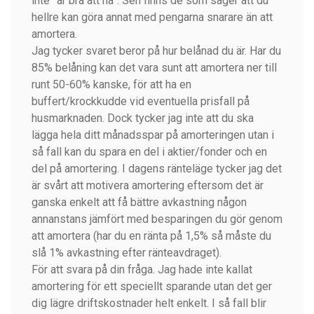
inte ”är bra att ha”. Sen finns de som säger att du
hellre kan göra annat med pengarna snarare än att
amortera.
Jag tycker svaret beror på hur belånad du är. Har du
85% belåning kan det vara sunt att amortera ner till
runt 50-60% kanske, för att ha en
buffert/krockkudde vid eventuella prisfall på
husmarknaden. Dock tycker jag inte att du ska
lägga hela ditt månadsspar på amorteringen utan i
så fall kan du spara en del i aktier/fonder och en
del på amortering. I dagens ränteläge tycker jag det
är svårt att motivera amortering eftersom det är
ganska enkelt att få bättre avkastning någon
annanstans jämfört med besparingen du gör genom
att amortera (har du en ränta på 1,5% så måste du
slå 1% avkastning efter ränteavdraget).
För att svara på din fråga. Jag hade inte kallat
amortering för ett speciellt sparande utan det ger
dig lägre driftskostnader helt enkelt. I så fall blir