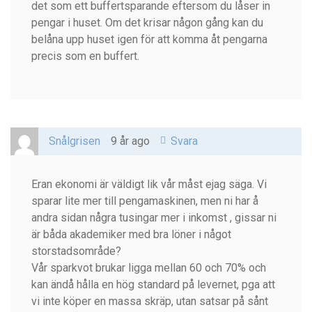
det som ett buffertsparande eftersom du låser in
pengar i huset. Om det krisar någon gång kan du
belåna upp huset igen för att komma åt pengarna
precis som en buffert.
Snålgrisen
9 år ago
Svara
Eran ekonomi är väldigt lik vår måst ejag säga. Vi
sparar lite mer till pengamaskinen, men ni har å
andra sidan några tusingar mer i inkomst , gissar ni
är båda akademiker med bra löner i något
storstadsområde?
Vår sparkvot brukar ligga mellan 60 och 70% och
kan ändå hålla en hög standard på levernet, pga att
vi inte köper en massa skräp, utan satsar på sånt