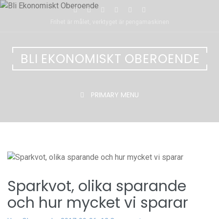
Skip
to
Frihet är målet, verktyget är pengamaskinen
content
BLI EKONOMISKT OBEROENDE
PRIMARY MENU
Sparkvot, olika sparande
och hur mycket vi sparar