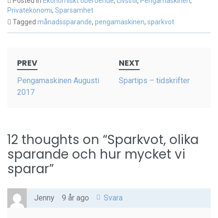
Posted in
Ekonomiskt oberoende
,
Livsstil
,
Pengamaskinen
,
Privatekonomi
,
Sparsamhet
Tagged
månadssparande
,
pengamaskinen
,
sparkvot
Post
PREV
NEXT
navigation
Pengamaskinen Augusti
Spartips – tidskrifter
2017
12 thoughts on “
Sparkvot, olika
sparande och hur mycket vi
sparar
”
Jenny
9 år ago
Svara