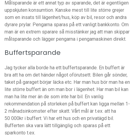
Målsparande är ett annat typ av sparande, det är egentligen
uppskjuten konsumtion. Kanske mest till lite större grejer
som en insats till lägenhet/hus, köp av bil, resor och andra
dyrare prylar. Pengarna sparas på ett vanligt bankkonto. Om
man är en extrem sparare så misstänker jag att man skippar
målsparande och lägger pengarna i pengamaskinen direkt.
Buffertsparande
Jag tycker alla borde ha ett buffertsparande. En buffert är
bra att ha om det händer något oförutsett. Bilen går sönder,
taket på garaget börjar läcka etc. Har man hus bör man ha en
lite större buffert än om man bor i lägenhet. Har man bil kan
man ha lite mer än de som inte har bil. En vanlig
rekommendation på storleken på buffert kan ligga mellan 1-
2 månadsinkomster efter skatt. Vårt mål är t.ex. att ha
50 000kr i buffert. Vi har ett hus och en privatägd bil.
Bufferten ska vara lätt tillgänglig och sparas på ett
sparkonto t.ex.