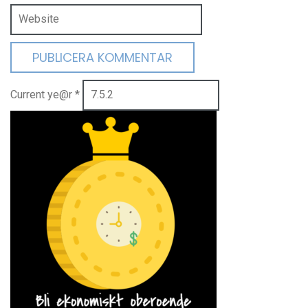
Current ye@r
*