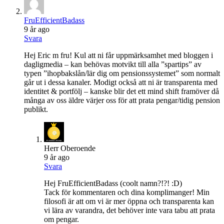
FruEfficientBadass
9 år ago
Svara
Hej Eric m fru! Kul att ni får uppmärksamhet med bloggen i
dagligmedia – kan behövas motvikt till alla ”spartips” av
typen ”ihopbakslån/lär dig om pensionssystemet” som normalt
går ut i dessa kanaler. Modigt också att ni är transparenta med
identitet & portfölj – kanske blir det ett mind shift framöver då
många av oss äldre värjer oss för att prata pengar/tidig pension
publikt.
Herr Oberoende
9 år ago
Svara
Hej FruEfficientBadass (coolt namn?!?! :D)
Tack för kommentaren och dina komplimanger! Min
filosofi är att om vi är mer öppna och transparenta kan
vi lära av varandra, det behöver inte vara tabu att prata
om pengar.