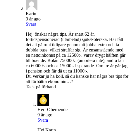
Karin
9 år ago
Svara
Hej, önskar några tips. Är snart 62 år,
förtidspensionerad (utarbetad) sjuksköterska. Har fått
det att gå runt tidigare genom att jobba extra och ta
dubbla pass, vilket straffar sig. Är ensamstående med
en nettoinkomst på ca 12500:-, varav drygt hälften går
till boende. Bolån 750000:- (amortera inte), andra lån
ca 60000:- och ca 15000:- i sparande. Om tre år går jag
i pension och får då ut ca 11000:-.
Du verkar ju ha koll, så du kanske har några bra tips för
att förbättra ekonomin…?
Tack på förhand
Herr Oberoende
9 år ago
Svara
Hej Karin,