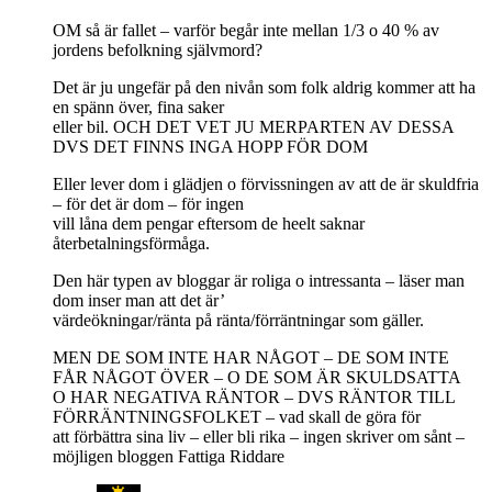
OM så är fallet – varför begår inte mellan 1/3 o 40 % av
jordens befolkning självmord?
Det är ju ungefär på den nivån som folk aldrig kommer att ha
en spänn över, fina saker
eller bil. OCH DET VET JU MERPARTEN AV DESSA
DVS DET FINNS INGA HOPP FÖR DOM
Eller lever dom i glädjen o förvissningen av att de är skuldfria
– för det är dom – för ingen
vill låna dem pengar eftersom de heelt saknar
återbetalningsförmåga.
Den här typen av bloggar är roliga o intressanta – läser man
dom inser man att det är’
värdeökningar/ränta på ränta/förräntningar som gäller.
MEN DE SOM INTE HAR NÅGOT – DE SOM INTE
FÅR NÅGOT ÖVER – O DE SOM ÄR SKULDSATTA
O HAR NEGATIVA RÄNTOR – DVS RÄNTOR TILL
FÖRRÄNTNINGSFOLKET – vad skall de göra för
att förbättra sina liv – eller bli rika – ingen skriver om sånt –
möjligen bloggen Fattiga Riddare