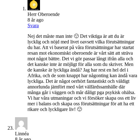
Herr Oberoende
8 år ago
Svara
Nej det måste man inte 🙂 Det viktiga är att du är
lycklig och nöjd med livet oavsett vilka förutsättningar
du har. Att vi baserat på våra förutsättningar har startat
resan mot ekonomiskt oberoende är vårt sätt att sträva
mot något bättre. Det vi gör passar långt ifrån alla och
det kanske inte är möjligt för alla som du skriver. Men
de kanske är lyckliga ändå? Jag har rest en hel del i
Afrika, och de som knappt har någonting kan ändå vara
lyckliga. Det är något oerhört fantastiskt och väldigt
annorlunda jämfört med vårt välfärdssamhälle där
många går i väggen och mår dåligt pga psykisk ohälsa.
Vi har våra utmaningar och vi försöker skapa oss ett liv
mer i balans och skapa oss förutsättningar för att ha ett
rikare och lyckligare liv! 🙂
Linnéa
8 år ago