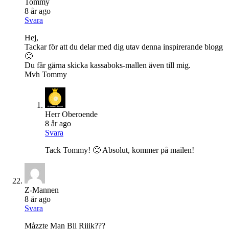
Tommy
8 år ago
Svara
Hej,
Tackar för att du delar med dig utav denna inspirerande blogg
🙂
Du får gärna skicka kassaboks-mallen även till mig.
Mvh Tommy
Herr Oberoende
8 år ago
Svara
Tack Tommy! 🙂 Absolut, kommer på mailen!
Z-Mannen
8 år ago
Svara
Måzzte Man Bli Riiik???