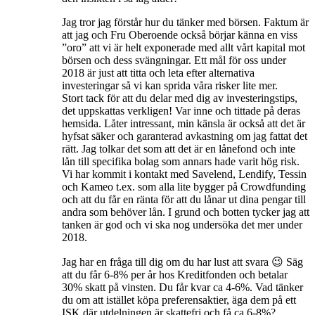
Jag tror jag förstår hur du tänker med börsen. Faktum är
att jag och Fru Oberoende också börjar känna en viss
”oro” att vi är helt exponerade med allt vårt kapital mot
börsen och dess svängningar. Ett mål för oss under
2018 är just att titta och leta efter alternativa
investeringar så vi kan sprida våra risker lite mer.
Stort tack för att du delar med dig av investeringstips,
det uppskattas verkligen! Var inne och tittade på deras
hemsida. Låter intressant, min känsla är också att det är
hyfsat säker och garanterad avkastning om jag fattat det
rätt. Jag tolkar det som att det är en lånefond och inte
lån till specifika bolag som annars hade varit hög risk.
Vi har kommit i kontakt med Savelend, Lendify, Tessin
och Kameo t.ex. som alla lite bygger på Crowdfunding
och att du får en ränta för att du lånar ut dina pengar till
andra som behöver lån. I grund och botten tycker jag att
tanken är god och vi ska nog undersöka det mer under
2018.
Jag har en fråga till dig om du har lust att svara 😉 Säg
att du får 6-8% per år hos Kreditfonden och betalar
30% skatt på vinsten. Du får kvar ca 4-6%. Vad tänker
du om att istället köpa preferensaktier, äga dem på ett
ISK där utdelningen är skattefri och få ca 6-8%?