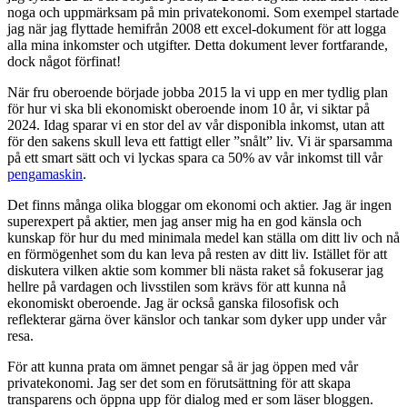
noga och uppmärksam på min privatekonomi. Som exempel startade
jag när jag flyttade hemifrån 2008 ett excel-dokument för att logga
alla mina inkomster och utgifter. Detta dokument lever fortfarande,
dock något förfinat!
När fru oberoende började jobba 2015 la vi upp en mer tydlig plan
för hur vi ska bli ekonomiskt oberoende inom 10 år, vi siktar på
2024. Idag sparar vi en stor del av vår disponibla inkomst, utan att
för den sakens skull leva ett fattigt eller ”snålt” liv. Vi är sparsamma
på ett smart sätt och vi lyckas spara ca 50% av vår inkomst till vår
pengamaskin
.
Det finns många olika bloggar om ekonomi och aktier. Jag är ingen
superexpert på aktier, men jag anser mig ha en god känsla och
kunskap för hur du med minimala medel kan ställa om ditt liv och nå
en förmögenhet som du kan leva på resten av ditt liv. Istället för att
diskutera vilken aktie som kommer bli nästa raket så fokuserar jag
hellre på vardagen och livsstilen som krävs för att kunna nå
ekonomiskt oberoende. Jag är också ganska filosofisk och
reflekterar gärna över känslor och tankar som dyker upp under vår
resa.
För att kunna prata om ämnet pengar så är jag öppen med vår
privatekonomi. Jag ser det som en förutsättning för att skapa
transparens och öppna upp för dialog med er som läser bloggen.