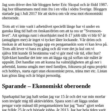
Jag som driver den här bloggen heter Eric Skopal och är född 1987.
Jag bor tillsammans med min fru i en villa i södra Sverige. Bloggen
startade jag i Juli 2017 för att skriva om vår resa mot ekonomiskt
oberoende.
Trots att vi inte varit i arbetslivet speciellt länge har vi under en
ganska lång tid haft en önskan/dröm om att ta oss ur ”Svensson-
livet”. Att springa runt i ekorrhjulet med 8-17 jobb tills vi blir 67 år
(antagligen mer) är inget vi tycker låter lockande. Vår dröm och
önskan är att kunna bygga upp en pengamaskin som vi kan leva på.
Trots allt lever vi bara en gång och då vore det ju kul om vi
själva
fritt
kunde få bestämma vad vi gör med vår tid, eller hur?
Självklart handlar det inte om att lägga sig på soffan när målet är
uppnått. Det handlar om att kunna ha valmöjligheten att gå ner i
arbetstid, kunna umgås mer med familjen, fokusera på egna projekt
och hobbys, starta eget utan ekonomiskt press, träna mer etc. Listan
kan göras lång och är högst personlig.
Sparande – Ekonomiskt oberoende
Sparkapital har jag haft sedan jag var 15 år och det var min morfar
som invigde mig till aktievärlden. Spara som i att lägga undan
pengar varje månad till pengamaskinen har jag ”bara” gjort sedan
jag fyllde 25 år och började jobba, år 2013. Jag har hela tiden varit