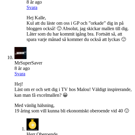
8 år ago
Svara
Hej Kalle,
Kul att du läste om oss i GP och ”orkade” dig in på
bloggen också! 🙂 Absolut, jag skickar mallen till dig.
Låter som du har kommit igång bra. Fortsätt så, att
spara varje månad så kommer du också att lyckas 🙂
MrSuperSaver
8 år ago
Svara
Hej!
Läst om er och sett dig i TV hos Malou! Väldigt inspirerande,
kan man få excelmallen? 😀
Med vänlig hälsning,
19 åring som vill kunna bli ekonomiskt oberoende vid 40 🙂
Herr Oberoende