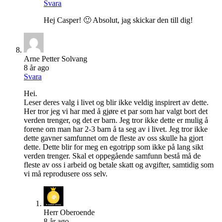
Svara
Hej Casper! 🙂 Absolut, jag skickar den till dig!
Arne Petter Solvang
8 år ago
Svara
Hei.
Leser deres valg i livet og blir ikke veldig inspirert av dette.
Her tror jeg vi har med å gjøre et par som har valgt bort det
verden trenger, og det er barn. Jeg tror ikke dette er mulig å
forene om man har 2-3 barn å ta seg av i livet. Jeg tror ikke
dette gavner samfunnet om de fleste av oss skulle ha gjort
dette. Dette blir for meg en egotripp som ikke på lang sikt
verden trenger. Skal et oppegående samfunn bestå må de
fleste av oss i arbeid og betale skatt og avgifter, samtidig som
vi må reprodusere oss selv.
Herr Oberoende
8 år ago