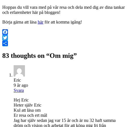
Hoppas du vill vara med på vår resa och dela med dig av dina tankar
och erfarenheter här på bloggen!
Börja gärna att läsa
här
för att komma igång!
Facebook
Twitter
Dela
83 thoughts on “
Om mig
”
Eric
9 år ago
Svara
Hej Eric
Heter själv Eric
Kul att läsa om
Er resa och ert mål
Jag har själv sedan jag var 15 år och är nu 32 haft samma
dröm och vision och arbetat för att köpa mig fri från