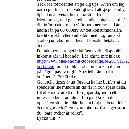
Tack för förtroendet att ge dig tips. Även om jag
gärna ger tips är det väldigt svårt att ge personliga
tips utan att veta din exakta situation.
Men om jag rent generellt skulle tänka baserat på
din information ovan så är nummer ett; vad är
andra lån på 60 000kr? Är det konsumtionslån,
kreditkortslån eller andra lån med hög ränta så
skulle jag rekommendera att försöka betala av
dem.
Du nämner att ungefär hälften av din disponibla
inkomst går till boendet. Läs gärna mitt inlägg
http://www.bliekonomisktoberoende.se/2017/10/22
bostaden/
för att dubbelkolla om du kan dra ner
på någon passiv utgift. Speciellt räntan för
bolånet på 750 000kr.
Generella tipset är att försöka ha lite buffert så du
spenderar lite mindre än du får in och spara detta.
Ett alternativ är att du fördjupar dig inom ett
intresse eller något du är bra på. Då kan det
uppstå en situation där du kan börja ta betalt för
det du gör och få en extra inkomst för något som
du ”bara tycker är roligt”.
Lycka till! 🙂