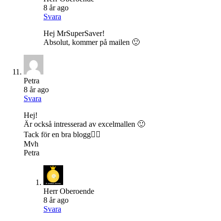
8 år ago
Svara
Hej MrSuperSaver!
Absolut, kommer på mailen 🙂
Petra
8 år ago
Svara
Hej!
Är också intresserad av excelmallen 🙂
Tack för en bra blogg👍🏼
Mvh
Petra
Herr Oberoende
8 år ago
Svara