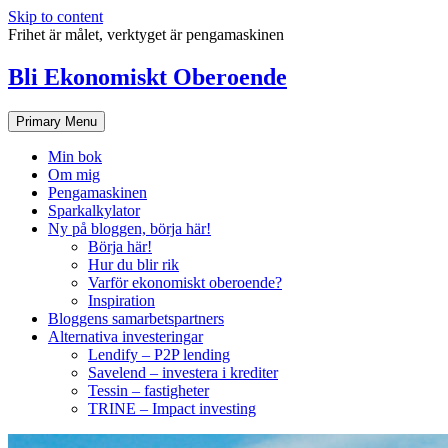
Skip to content
Frihet är målet, verktyget är pengamaskinen
Bli Ekonomiskt Oberoende
Primary Menu
Min bok
Om mig
Pengamaskinen
Sparkalkylator
Ny på bloggen, börja här!
Börja här!
Hur du blir rik
Varför ekonomiskt oberoende?
Inspiration
Bloggens samarbetspartners
Alternativa investeringar
Lendify – P2P lending
Savelend – investera i krediter
Tessin – fastigheter
TRINE – Impact investing