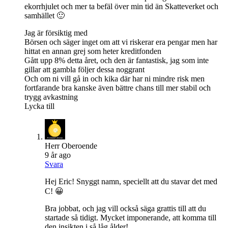
ekorrhjulet och mer ta befäl över min tid än Skatteverket och
samhället 🙂
Jag är försiktig med
Börsen och säger inget om att vi riskerar era pengar men har
hittat en annan grej som heter kreditfonden
Gått upp 8% detta året, och den är fantastisk, jag som inte
gillar att gambla följer dessa noggrant
Och om ni vill gå in och kika där har ni mindre risk men
fortfarande bra kanske även bättre chans till mer stabil och
trygg avkastning
Lycka till
Herr Oberoende
9 år ago
Svara
Hej Eric! Snyggt namn, speciellt att du stavar det med
C! 😀
Bra jobbat, och jag vill också säga grattis till att du
startade så tidigt. Mycket imponerande, att komma till
den insikten i så låg ålder!