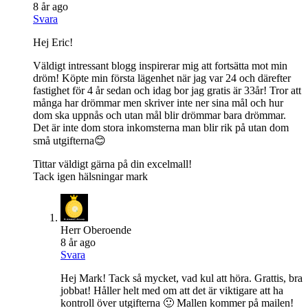
8 år ago
Svara
Hej Eric!
Väldigt intressant blogg inspirerar mig att fortsätta mot min
dröm! Köpte min första lägenhet när jag var 24 och därefter
fastighet för 4 år sedan och idag bor jag gratis är 33år! Tror att
många har drömmar men skriver inte ner sina mål och hur
dom ska uppnås och utan mål blir drömmar bara drömmar.
Det är inte dom stora inkomsterna man blir rik på utan dom
små utgifterna😊
Tittar väldigt gärna på din excelmall!
Tack igen hälsningar mark
Herr Oberoende
8 år ago
Svara
Hej Mark! Tack så mycket, vad kul att höra. Grattis, bra
jobbat! Håller helt med om att det är viktigare att ha
kontroll över utgifterna 🙂 Mallen kommer på mailen!