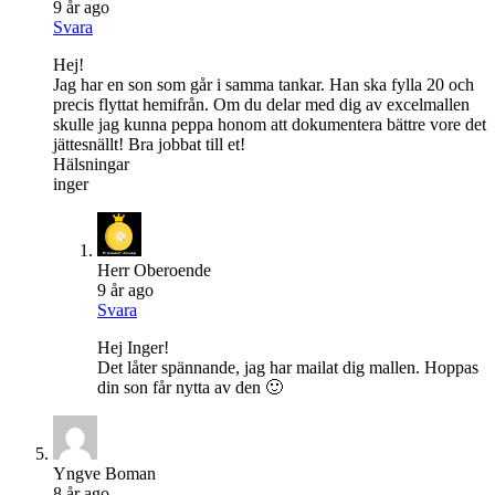
9 år ago
Svara
Hej!
Jag har en son som går i samma tankar. Han ska fylla 20 och
precis flyttat hemifrån. Om du delar med dig av excelmallen
skulle jag kunna peppa honom att dokumentera bättre vore det
jättesnällt! Bra jobbat till et!
Hälsningar
inger
Herr Oberoende
9 år ago
Svara
Hej Inger!
Det låter spännande, jag har mailat dig mallen. Hoppas
din son får nytta av den 🙂
Yngve Boman
8 år ago