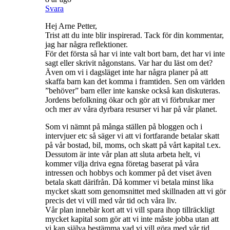
Svara
Hej Arne Petter,
Trist att du inte blir inspirerad. Tack för din kommentar,
jag har några reflektioner.
För det första så har vi inte valt bort barn, det har vi inte
sagt eller skrivit någonstans. Var har du läst om det?
Även om vi i dagsläget inte har några planer på att
skaffa barn kan det komma i framtiden. Sen om världen
”behöver” barn eller inte kanske också kan diskuteras.
Jordens befolkning ökar och gör att vi förbrukar mer
och mer av våra dyrbara resurser vi har på vår planet.
Som vi nämnt på många ställen på bloggen och i
intervjuer etc så säger vi att vi fortfarande betalar skatt
på vår bostad, bil, moms, och skatt på vårt kapital t.ex.
Dessutom är inte vår plan att sluta arbeta helt, vi
kommer vilja driva egna företag baserat på våra
intressen och hobbys och kommer på det viset även
betala skatt därifrån. Då kommer vi betala minst lika
mycket skatt som genomsnittet med skillnaden att vi gör
precis det vi vill med vår tid och våra liv.
Vår plan innebär kort att vi vill spara ihop tillräckligt
mycket kapital som gör att vi inte måste jobba utan att
vi kan själva bestämma vad vi vill göra med vår tid.