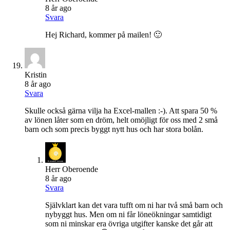
8 år ago
Svara
Hej Richard, kommer på mailen! 🙂
Kristin
8 år ago
Svara
Skulle också gärna vilja ha Excel-mallen :-). Att spara 50 %
av lönen låter som en dröm, helt omöjligt för oss med 2 små
barn och som precis byggt nytt hus och har stora bolån.
Herr Oberoende
8 år ago
Svara
Självklart kan det vara tufft om ni har två små barn och
nybyggt hus. Men om ni får löneökningar samtidigt
som ni minskar era övriga utgifter kanske det går att