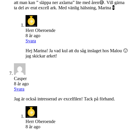
att man kan ” släppa ner axlarna” lite med åren😅. Vill gärna
ta del av erat excell ark. Med vänlig hälsning, Marina💈
Herr Oberoende
8 år ago
Svara
Hej Marina! Ja vad kul att du såg inslaget hos Malou 🙂
jag skickar arket!
Casper
8 år ago
Svara
Jag är också intresserad av excelfilen! Tack på förhand.
Herr Oberoende
8 år ago