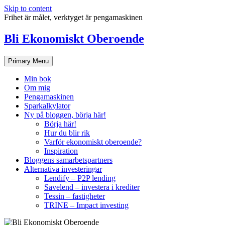
Skip to content
Frihet är målet, verktyget är pengamaskinen
Bli Ekonomiskt Oberoende
Primary Menu
Min bok
Om mig
Pengamaskinen
Sparkalkylator
Ny på bloggen, börja här!
Börja här!
Hur du blir rik
Varför ekonomiskt oberoende?
Inspiration
Bloggens samarbetspartners
Alternativa investeringar
Lendify – P2P lending
Savelend – investera i krediter
Tessin – fastigheter
TRINE – Impact investing