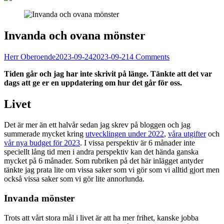
Invanda och ovana mönster
Herr Oberoende
2023-09-24
2023-09-21
4 Comments
Tiden går och jag har inte skrivit på länge. Tänkte att det var
dags att ge er en uppdatering om hur det går för oss.
Livet
Det är mer än ett halvår sedan jag skrev på bloggen och jag
summerade mycket kring
utvecklingen under 2022
,
våra utgifter
och
vår nya budget för 2023
. I vissa perspektiv är 6 månader inte
speciellt lång tid men i andra perspektiv kan det hända ganska
mycket på 6 månader. Som rubriken på det här inlägget antyder
tänkte jag prata lite om vissa saker som vi gör som vi alltid gjort men
också vissa saker som vi gör lite annorlunda.
Invanda mönster
Trots att vårt stora mål i livet är att ha mer frihet, kanske jobba