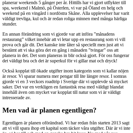
planerar weekends 5 gånger per år. Hittills har vi gjort utflykter till
spa, weekend i Malmö, på Österlen, vi var på Öland en helg och
weekend på en vingård i nordöstra Skåne. Alla upplevelser har varit
väldigt trevliga, kul och är redan roliga minnen med många härliga
stunder.
En annan förändring som vi gjorde var att införa ”månadens
restaurang” vilket innebär att vi letar upp en restaurang som vi vill
prova och går dit. Det kanske inte låter så speciellt men just att vi
bestämt att vi ska göra det en gång i månaden ”tvingar” oss att
planera in det. Det som planeras in blir också gjort. För oss fungerar
det väldigt bra och det är superkul för vi gillar mat och dryck!
Också kopplat till ökade utgifter inom kategorin som vi kallar nöjen
är resor. Vi sparar numera mer pengar till lite längre resor. I somras
gjorde vi en 3 veckors roadtrip i Sverige där vi upplevde så mycket
saker. Det var en verkligen en fantastisk resa med väldigt blandat
innehåll även om mycket var kopplat till natur som vi är väldigt
intresserade av.
Men vad är planen egentligen?
Egentligen är planen oförändrad. Vi har redan från starten 2013 sagt
att vi vill spara ihop ett kapital som täcker våra utgifter. Där är vi inte