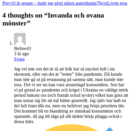
Prev
10 år senare – hade jag gjort något annorlunda?
Next
Livets resa
4 thoughts on “
Invanda och ovana
mönster
”
Befree43
3 år ago
Svara
Jag vet inte om det är så att folk har så mycket luft i sin
ekonomi, eller om det är ”rester” från pandemin. Då kunde
man inte gå ut på restaurang på samma sätt, man kunde inte
resa. Det vi ser nu kan vara senarelagd konsumtion. Sen har
vi på grund av pandemin och kriget i Ukraina en väldigt mörk
period bakom oss (och framåt också tyvärr) vilket kan göra att
man unnar sig för att må bättre generellt. Jag själv har haft en
del luft fram tills nu, men nu behöver jag börja prioritera lite.
Det kommer bli en blandning av minskad konsumtion och
sparande, då jag till råga på allt tänkte börja plugga också i
dessa tider.