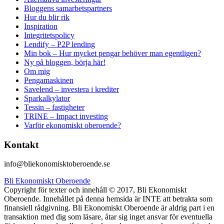
Bloggens samarbetspartners
Hur du blir rik
Inspiration
Integritetspolicy
Lendify – P2P lending
Min bok – Hur mycket pengar behöver man egentligen?
Ny på bloggen, börja här!
Om mig
Pengamaskinen
Savelend – investera i krediter
Sparkalkylator
Tessin – fastigheter
TRINE – Impact investing
Varför ekonomiskt oberoende?
Kontakt
info@bliekonomisktoberoende.se
Bli Ekonomiskt Oberoende
Copyright för texter och innehåll © 2017, Bli Ekonomiskt
Oberoende. Innehållet på denna hemsida är INTE att betrakta som
finansiell rådgivning. Bli Ekonomiskt Oberoende är aldrig part i en
transaktion med dig som läsare, åtar sig inget ansvar för eventuella