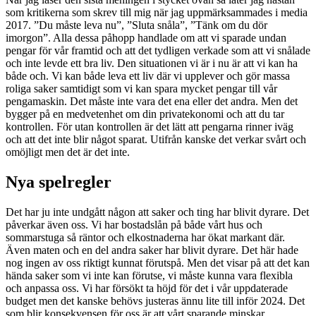
som kritikerna som skrev till mig när jag uppmärksammades i media
2017. ”Du måste leva nu”, ”Sluta snåla”, ”Tänk om du dör
imorgon”. Alla dessa påhopp handlade om att vi sparade undan
pengar för vår framtid och att det tydligen verkade som att vi snålade
och inte levde ett bra liv. Den situationen vi är i nu är att vi kan ha
både och. Vi kan både leva ett liv där vi upplever och gör massa
roliga saker samtidigt som vi kan spara mycket pengar till vår
pengamaskin. Det måste inte vara det ena eller det andra. Men det
bygger på en medvetenhet om din privatekonomi och att du tar
kontrollen. För utan kontrollen är det lätt att pengarna rinner iväg
och att det inte blir något sparat. Utifrån kanske det verkar svårt och
omöjligt men det är det inte.
Nya spelregler
Det har ju inte undgått någon att saker och ting har blivit dyrare. Det
påverkar även oss. Vi har bostadslån på både vårt hus och
sommarstuga så räntor och elkostnaderna har ökat markant där.
Även maten och en del andra saker har blivit dyrare. Det här hade
nog ingen av oss riktigt kunnat förutspå. Men det visar på att det kan
hända saker som vi inte kan förutse, vi måste kunna vara flexibla
och anpassa oss. Vi har försökt ta höjd för det i vår uppdaterade
budget men det kanske behövs justeras ännu lite till inför 2024. Det
som blir konsekvensen för oss är att vårt sparande minskar.