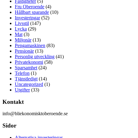
Fastigheter
(5)
Fru Oberoende
(4)
Hållbart sparande
(10)
Investeringar
(52)
Livsstil
(147)
Lycka
(29)
Mat
(3)
Miljonär
(13)
Pengamaskinen
(83)
Pensionär
(13)
Personlig utveckling
(41)
Privatekonomi
(58)
Sparsamhet
(24)
Telefon
(1)
Tjänstledigt
(14)
Uncategorized
(1)
Utgifter
(33)
Kontakt
info@bliekonomisktoberoende.se
Sidor
Alternativa investeringar