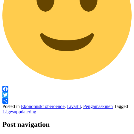
Facebook
Twitter
Posted in
Ekonomiskt oberoende
,
Livsstil
,
Pengamaskinen
Tagged
Dela
Lägesuppdatering
Post navigation