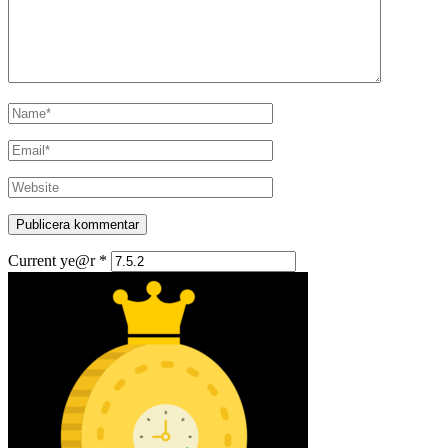
Current ye@r
*