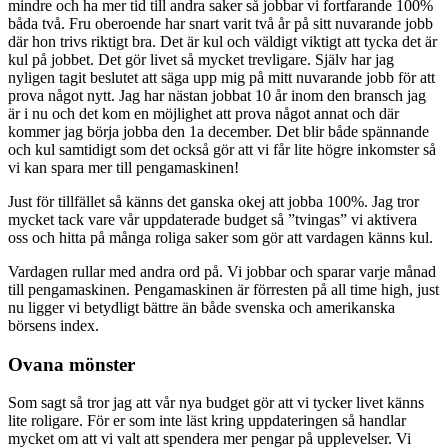
mindre och ha mer tid till andra saker så jobbar vi fortfarande 100%
båda två. Fru oberoende har snart varit två år på sitt nuvarande jobb
där hon trivs riktigt bra. Det är kul och väldigt viktigt att tycka det är
kul på jobbet. Det gör livet så mycket trevligare. Själv har jag
nyligen tagit beslutet att säga upp mig på mitt nuvarande jobb för att
prova något nytt. Jag har nästan jobbat 10 år inom den bransch jag
är i nu och det kom en möjlighet att prova något annat och där
kommer jag börja jobba den 1a december. Det blir både spännande
och kul samtidigt som det också gör att vi får lite högre inkomster så
vi kan spara mer till pengamaskinen!
Just för tillfället så känns det ganska okej att jobba 100%. Jag tror
mycket tack vare vår uppdaterade budget så ”tvingas” vi aktivera
oss och hitta på många roliga saker som gör att vardagen känns kul.
Vardagen rullar med andra ord på. Vi jobbar och sparar varje månad
till pengamaskinen. Pengamaskinen är förresten på all time high, just
nu ligger vi betydligt bättre än både svenska och amerikanska
börsens index.
Ovana mönster
Som sagt så tror jag att vår nya budget gör att vi tycker livet känns
lite roligare. För er som inte läst kring uppdateringen så handlar
mycket om att vi valt att spendera mer pengar på upplevelser. Vi