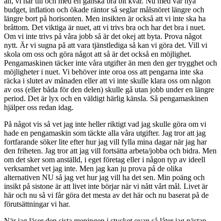
än, vi har till och med en ganska bra bit kvar. Nu med vår nya
budget, inflation och ökade räntor så seglar målsnöret längre och
längre bort på horisonten. Men insikten är också att vi inte ska ha
bråttom. Det viktiga är nuet, att vi trivs bra och har det bra i nuet.
Om vi inte trivs på våra jobb så är det okej att byta. Prova något
nytt. Är vi sugna på att vara tjänstlediga så kan vi göra det. Vill vi
skola om oss och göra något att så är det också en möjlighet.
Pengamaskinen täcker inte våra utgifter än men den ger trygghet och
möjligheter i nuet. Vi behöver inte oroa oss att pengarna inte ska
räcka i slutet av månaden eller att vi inte skulle klara oss om någon
av oss (eller båda för den delen) skulle gå utan jobb under en längre
period. Det är lyx och en väldigt härlig känsla. Så pengamaskinen
hjälper oss redan idag.
På något vis så vet jag inte heller riktigt vad jag skulle göra om vi
hade en pengamaskin som täckte alla våra utgifter. Jag tror att jag
fortfarande söker lite efter hur jag vill fylla mina dagar när jag har
den friheten. Jag tror att jag vill fortsätta arbeta/jobba och bidra. Men
om det sker som anställd, i eget företag eller i någon typ av ideell
verksamhet vet jag inte. Men jag kan ju prova på de olika
alternativen NU så jag vet hur jag vill ha det sen. Min poäng och
insikt på sistone är att livet inte börjar när vi nått vårt mål. Livet är
här och nu så vi får göra det mesta av det här och nu baserat på de
förutsättningar vi har.
När jag läser den sista meningen i stycket ovan så låter jag nästan