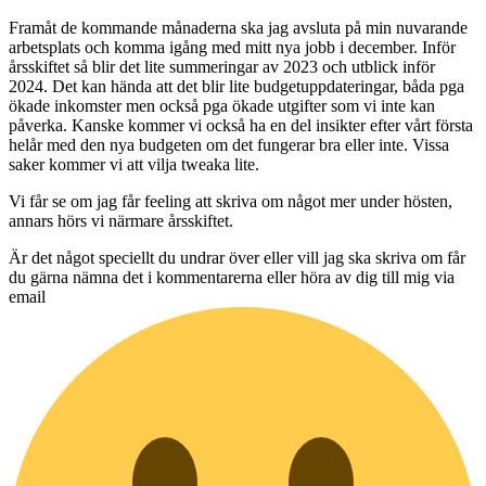
Framåt de kommande månaderna ska jag avsluta på min nuvarande
arbetsplats och komma igång med mitt nya jobb i december. Inför
årsskiftet så blir det lite summeringar av 2023 och utblick inför
2024. Det kan hända att det blir lite budgetuppdateringar, båda pga
ökade inkomster men också pga ökade utgifter som vi inte kan
påverka. Kanske kommer vi också ha en del insikter efter vårt första
helår med den nya budgeten om det fungerar bra eller inte. Vissa
saker kommer vi att vilja tweaka lite.
Vi får se om jag får feeling att skriva om något mer under hösten,
annars hörs vi närmare årsskiftet.
Är det något speciellt du undrar över eller vill jag ska skriva om får
du gärna nämna det i kommentarerna eller höra av dig till mig via
email