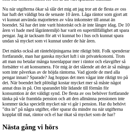
Nu när utgifterna ökar så slår det mig att jag tror att de flesta av oss
har haft det väldigt bra de senaste 10 åren. Låga räntor som gjort att
vi kunnat använda majoriteten av våra inkomster till annat än
boendet. Så har det inte varit historiskt och är inte längre idag. De 10
åren vi hade med lågräntemiljö har varit en supertillfällighet att spara
pengar. Jag är tacksam för att vi kunnat bo i hus och kunnat spara
undan så mycket som vi kunnat under de här åren.
Det märks också att räntehöjningarna inte riktigt bitit. Folk spenderar
fortfarande, man har ganska mycket luft i sin privatekonomi. Trots
att man nu betalar många tusenlappar mer i räntor och elavgifter så
fortsätter vi att konsumera. För mig är det slående att det är så många
som inte påverkas av de höjda räntorna. Vad gjorde de med alla
pengar innan? Sparade? Jag hoppas det men vågar inte riktigt tro på
det. När boendet helt plötsligt kostar mycket mer så måste något
annat dras in på. Om sparandet blir lidande till förmån för
konsumtion är det väldigt synd. De flesta av oss behöver fortfarande
tänka på vår framtida pension och att den allmänna pensionen inte
kommer täcka speciellt mycket när vi går i pension. Har du behövt
”dra in” på några utgifter, eller sparar du mindre nu när utgifterna
kopplat till mat, räntor och el har ökat så mycket som de har?
Nästa gång vi hörs