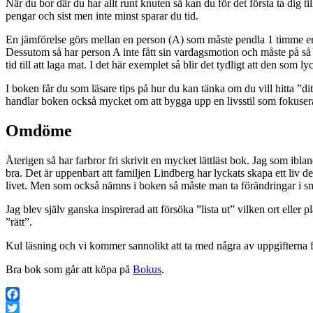
När du bor där du har allt runt knuten så kan du för det första ta dig til
pengar och sist men inte minst sparar du tid.
En jämförelse görs mellan en person (A) som måste pendla 1 timme en
Dessutom så har person A inte fått sin vardagsmotion och måste på så vi
tid till att laga mat. I det här exemplet så blir det tydligt att den som
I boken får du som läsare tips på hur du kan tänka om du vill hitta ”d
handlar boken också mycket om att bygga upp en livsstil som fokuserar på
Omdöme
Återigen så har farbror fri skrivit en mycket lättläst bok. Jag som ibla
bra. Det är uppenbart att familjen Lindberg har lyckats skapa ett liv d
livet. Men som också nämns i boken så måste man ta förändringar i små
Jag blev själv ganska inspirerad att försöka ”lista ut” vilken ort eller
”rätt”.
Kul läsning och vi kommer sannolikt att ta med några av uppgifterna
Bra bok som går att köpa på
Bokus
.
Facebook