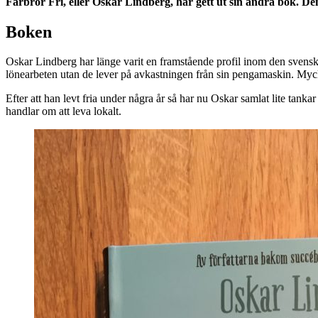
Farbror Fri, eller Oskar Lindberg, har gett ut sin andra bok. De
Boken
Oskar Lindberg har länge varit en framstående profil inom den svens
lönearbeten utan de lever på avkastningen från sin pengamaskin. Myck
Efter att han levt fria under några år så har nu Oskar samlat lite tankar
handlar om att leva lokalt.