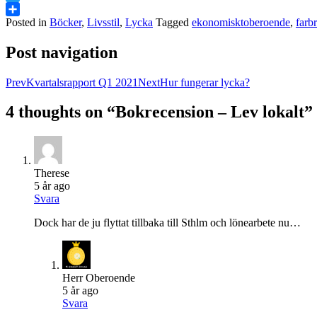
Twitter
Posted in
Böcker
,
Livsstil
,
Lycka
Tagged
ekonomisktoberoende
,
farbr
Dela
Post navigation
Prev
Kvartalsrapport Q1 2021
Next
Hur fungerar lycka?
4 thoughts on “
Bokrecension – Lev lokalt
”
Therese
5 år ago
Svara
Dock har de ju flyttat tillbaka till Sthlm och lönearbete nu…
Herr Oberoende
5 år ago
Svara