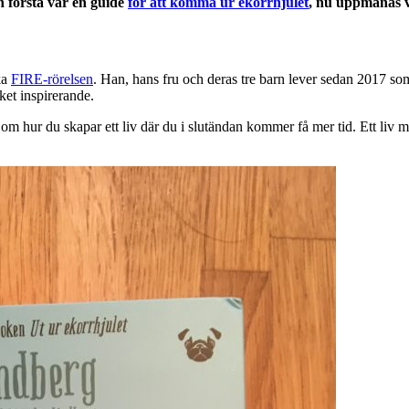
n första var en guide
för att komma ur ekorrhjulet
, nu uppmanas vi
ka
FIRE-rörelsen
. Han, hans fru och deras tre barn lever sedan 2017 som
et inspirerande.
 om hur du skapar ett liv där du i slutändan kommer få mer tid. Ett liv med