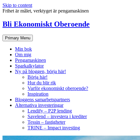
Skip to content
Frihet är målet, verktyget är pengamaskinen
Bli Ekonomiskt Oberoende
Primary Menu
Min bok
Om mig
Pengamaskinen
Sparkalkylator
Ny på bloggen, börja här!
Börja här!
Hur du blir rik
Varför ekonomiskt oberoende?
Inspiration
Bloggens samarbetspartners
Alternativa investeringar
Lendify – P2P lending
Savelend – investera i krediter
Tessin – fastigheter
TRINE – Impact investing