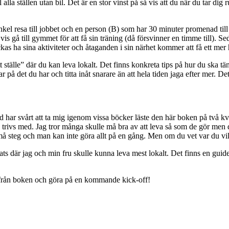
l alla ställen utan bil. Det är en stor vinst på så vis att du när du tar d
kel resa till jobbet och en person (B) som har 30 minuter promenad ti
s gå till gymmet för att få sin träning (då försvinner en timme till). S
 lyckas ha sina aktiviteter och åtaganden i sin närhet kommer att få ett me
itt ställe” där du kan leva lokalt. Det finns konkreta tips på hur du sk
 det du har och titta inåt snarare än att hela tiden jaga efter mer. Det 
nd har svårt att ta mig igenom vissa böcker läste den här boken på två kvä
e trivs med. Jag tror många skulle må bra av att leva så som de gör men 
 steg och man kan inte göra allt på en gång. Men om du vet var du vill
 plats där jag och min fru skulle kunna leva mest lokalt. Det finns en gui
 från boken och göra på en kommande kick-off!