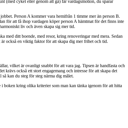
ig runt (med cykel eller genom att gå) får vardagsmotion, du sparar
ll jobbet. Person A kommer vara hemifrån 1 timme mer än person B.
edan för att få ihop vardagen köper person A hämtmat för det finns inte
r harmoniskt liv och även skapa sig mer tid.
a tänka med ditt boende, med resor, kring renoveringar med mera. Sedan
är också en viktig faktor för att skapa dig mer frihet och tid.
llar, vilket är ovanligt snabbt för att vara jag. Tipsen är handfasta och
det krävs också ett stort engagemang och intresse för att skapa det
 så kan du steg för steg närma dig målet.
de i boken kring olika kriterier som man kan tänka igenom för att hitta