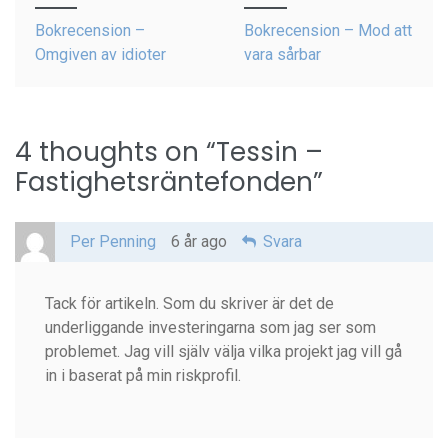
navigation
Bokrecension –
Bokrecension – Mod att
Omgiven av idioter
vara sårbar
4 thoughts on “
Tessin –
Fastighetsräntefonden
”
Per Penning
6 år ago
Svara
Tack för artikeln. Som du skriver är det de
underliggande investeringarna som jag ser som
problemet. Jag vill själv välja vilka projekt jag vill gå
in i baserat på min riskprofil.