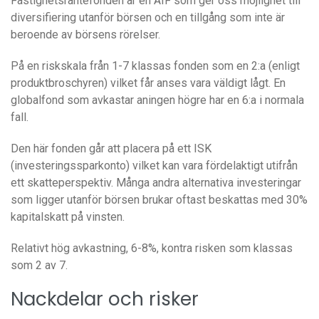
Fastighetsräntefonden är en AIF som ger oss möjlighet till
diversifiering utanför börsen och en tillgång som inte är
beroende av börsens rörelser.
På en riskskala från 1-7 klassas fonden som en 2:a (enligt
produktbroschyren) vilket får anses vara väldigt lågt. En
globalfond som avkastar aningen högre har en 6:a i normala
fall.
Den här fonden går att placera på ett ISK
(investeringssparkonto) vilket kan vara fördelaktigt utifrån
ett skatteperspektiv. Många andra alternativa investeringar
som ligger utanför börsen brukar oftast beskattas med 30%
kapitalskatt på vinsten.
Relativt hög avkastning, 6-8%, kontra risken som klassas
som 2 av 7.
Nackdelar och risker