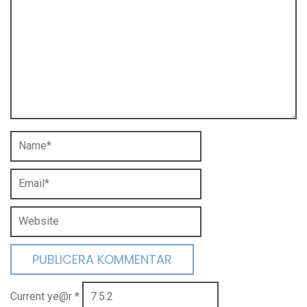
Current ye@r
*