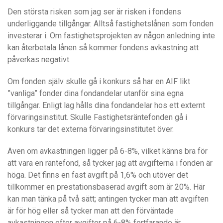
Den största risken som jag ser är risken i fondens
underliggande tillgångar. Alltså fastighetslånen som fonden
investerar i. Om fastighetsprojekten av någon anledning inte
kan återbetala lånen så kommer fondens avkastning att
påverkas negativt.
Om fonden själv skulle gå i konkurs så har en AIF likt
”vanliga” fonder dina fondandelar utanför sina egna
tillgångar. Enligt lag hålls dina fondandelar hos ett externt
förvaringsinstitut. Skulle Fastighetsräntefonden gå i
konkurs tar det externa förvaringsinstitutet över.
Även om avkastningen ligger på 6-8%, vilket känns bra för
att vara en räntefond, så tycker jag att avgifterna i fonden är
höga. Det finns en fast avgift på 1,6% och utöver det
tillkommer en prestationsbaserad avgift som är 20%. Här
kan man tänka på två sätt; antingen tycker man att avgiften
är för hög eller så tycker man att den förväntade
avkastningen efter avgifter på 6-8% fortfarande är