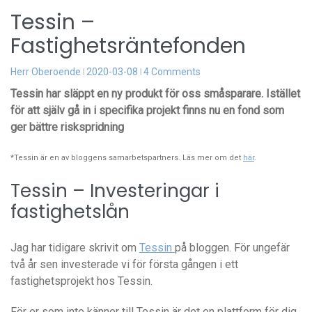
Tessin –
Fastighetsräntefonden
Herr Oberoende
2020-03-08
4 Comments
Tessin har släppt en ny produkt för oss småsparare. Istället
för att själv gå in i specifika projekt finns nu en fond som
ger bättre riskspridning
*Tessin är en av bloggens samarbetspartners. Läs mer om det
här
.
Tessin – Investeringar i
fastighetslån
Jag har tidigare skrivit om
Tessin
på bloggen. För ungefär
två år sen investerade vi för första gången i ett
fastighetsprojekt hos Tessin.
För er som inte känner till Tessin är det en plattform för dig