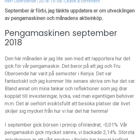
Herr Oberoende
2018-10-08
Leave a comment
September är förbi, jag tänkte uppdatera er om utvecklingen
av pengamaskinen och månadens aktieinköp.
Pengamaskinen september
2018
Den här månaden är jag lite sen med att rapportera hur det
gick för vår pengamaskin. Det beror på att jag och Fru
Oberoende har varit på semester i Kenya. Det var
fantastiskt och jag kommer lite senare skriva om hur det var.
Bland annat om mina tankar och reflektioner som jag drar
kopplat till investeringar, lycka, vad man egentligen behöver
m.m. Det är oerhört insiktsfullt att besöka platser där livet
skiljer sig mycket från hur vi har det här hemma!
I september gick börsen i princip oförändrat, -0,01%. Vår
pengamaskin gick mycket sämre, vi backade 2,14%. Största
anledningen är att vårt innehav i Nolato har tappat kraftigt