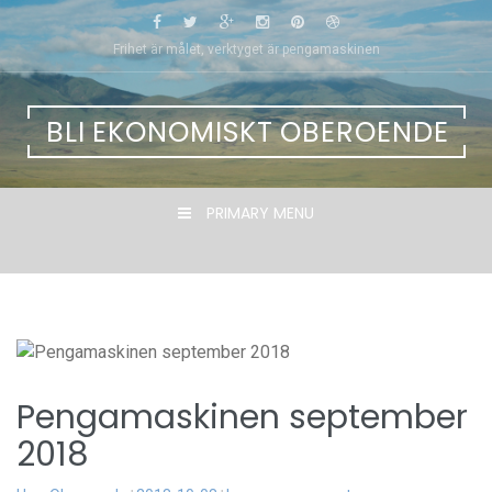
Skip
to
Frihet är målet, verktyget är pengamaskinen
content
BLI EKONOMISKT OBEROENDE
PRIMARY MENU
Pengamaskinen september
2018