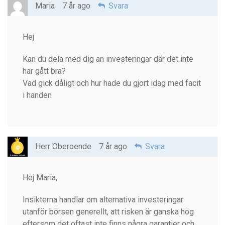
Maria
7 år ago
Svara
Hej
Kan du dela med dig an investeringar där det inte
har gått bra?
Vad gick dåligt och hur hade du gjort idag med facit
i handen
Herr Oberoende
7 år ago
Svara
Hej Maria,
Insikterna handlar om alternativa investeringar
utanför börsen generellt, att risken är ganska hög
eftersom det oftast inte finns några garantier och