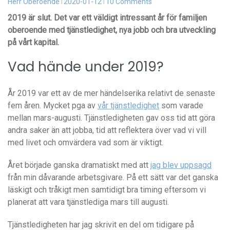
Herr Oberoende
2020-01-12
10 Comments
2019 är slut. Det var ett väldigt intressant år för familjen
oberoende med tjänstledighet, nya jobb och bra utveckling
på vårt kapital.
Vad hände under 2019?
År 2019 var ett av de mer händelserika relativt de senaste
fem åren. Mycket pga av
vår tjänstledighet
som varade
mellan mars-augusti. Tjänstledigheten gav oss tid att göra
andra saker än att jobba, tid att reflektera över vad vi vill
med livet och omvärdera vad som är viktigt.
Året började ganska dramatiskt med att
jag blev uppsagd
från min dåvarande arbetsgivare. På ett sätt var det ganska
läskigt och tråkigt men samtidigt bra timing eftersom vi
planerat att vara tjänstlediga mars till augusti.
Tjänstledigheten har jag skrivit en del om tidigare på