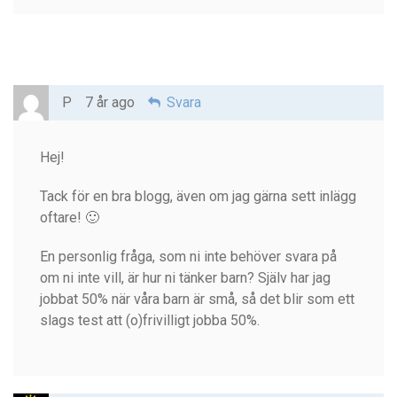
P
7 år ago
Svara
Hej!
Tack för en bra blogg, även om jag gärna sett inlägg
oftare! 🙂
En personlig fråga, som ni inte behöver svara på
om ni inte vill, är hur ni tänker barn? Själv har jag
jobbat 50% när våra barn är små, så det blir som ett
slags test att (o)frivilligt jobba 50%.