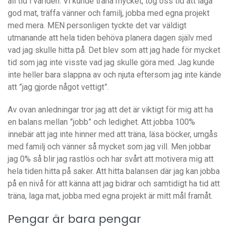
all tid i världen. Vi kunde träna mycket, tog oss tid att laga
god mat, träffa vänner och familj, jobba med egna projekt
med mera. MEN personligen tyckte det var väldigt
utmanande att hela tiden behöva planera dagen själv med
vad jag skulle hitta på. Det blev som att jag hade för mycket
tid som jag inte visste vad jag skulle göra med. Jag kunde
inte heller bara slappna av och njuta eftersom jag inte kände
att ”jag gjorde något vettigt”.
Av ovan anledningar tror jag att det är viktigt för mig att ha
en balans mellan ”jobb” och ledighet. Att jobba 100%
innebär att jag inte hinner med att träna, läsa böcker, umgås
med familj och vänner så mycket som jag vill. Men jobbar
jag 0% så blir jag rastlös och har svårt att motivera mig att
hela tiden hitta på saker. Att hitta balansen där jag kan jobba
på en nivå för att känna att jag bidrar och samtidigt ha tid att
träna, laga mat, jobba med egna projekt är mitt mål framåt.
Pengar är bara pengar