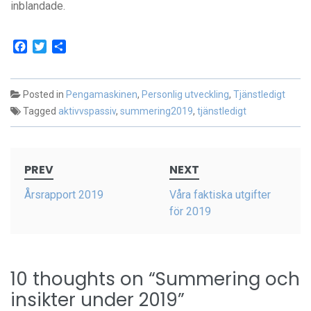
inblandade.
Facebook
Twitter
Dela
Posted in
Pengamaskinen
,
Personlig utveckling
,
Tjänstledigt
Tagged
aktivvspassiv
,
summering2019
,
tjänstledigt
Post
PREV
NEXT
navigation
Årsrapport 2019
Våra faktiska utgifter
för 2019
10 thoughts on “
Summering och
insikter under 2019
”