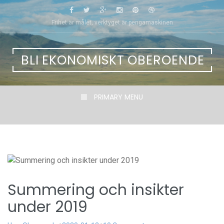
Skip
to
Frihet är målet, verktyget är pengamaskinen
content
BLI EKONOMISKT OBEROENDE
PRIMARY MENU
Summering och insikter
under 2019