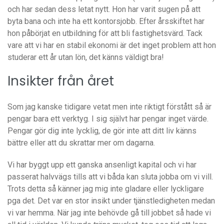
och har sedan dess letat nytt. Hon har varit sugen på att
byta bana och inte ha ett kontorsjobb. Efter årsskiftet har
hon påbörjat en utbildning för att bli fastighetsvärd. Tack
vare att vi har en stabil ekonomi är det inget problem att hon
studerar ett år utan lön, det känns väldigt bra!
Insikter från året
Som jag kanske tidigare vetat men inte riktigt förstått så är
pengar bara ett verktyg. I sig självt har pengar inget värde.
Pengar gör dig inte lycklig, de gör inte att ditt liv känns
bättre eller att du skrattar mer om dagarna.
Vi har byggt upp ett ganska ansenligt kapital och vi har
passerat halvvägs tills att vi båda kan sluta jobba om vi vill.
Trots detta så känner jag mig inte gladare eller lyckligare
pga det. Det var en stor insikt under tjänstledigheten medan
vi var hemma. När jag inte behövde gå till jobbet så hade vi