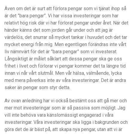
Även om det är surt att förlora pengar som vi tjänat ihop så
är det ”bara pengar”. Vi har vissa investeringar som har
relativt hög risk där vi har förlorat pengar under året. När det
händer känns det som jorden går under och att jag är
värdelös, det snurrar så mycket tankar i huvudet och det tar
mycket energi från mig. Men egentligen förändras inte vårt
liv nämnvärt för det är ”bara pengar” som vi investerat.
Långsiktigt är målet såklart att dessa pengar ska ge oss
frihet i livet och förlorar vi pengar kommer det ta längre tid
innan vi når vårt slutmål. Men vår hälsa, välmående, lycka
med mera påverkas inte av våra investeringar. Det är andra
saker än pengar som styr detta.
Av ovan anledning har vi också bestämt oss att gå mer och
mer mot investeringar som är så passiva som möjligt. Jag
vill inte behöva vara känslomässigt engagerad i våra
investeringar. Våra investeringar ska ligga i bakgrunden och
göra det de är bäst på, att skapa nya pengar, utan att vi är