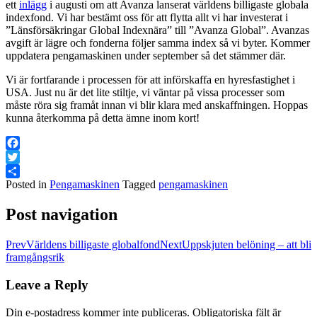
ett
inlägg
i augusti om att Avanza lanserat världens billigaste globala
indexfond. Vi har bestämt oss för att flytta allt vi har investerat i
”Länsförsäkringar Global Indexnära” till ”Avanza Global”. Avanzas
avgift är lägre och fonderna följer samma index så vi byter. Kommer
uppdatera pengamaskinen under september så det stämmer där.
Vi är fortfarande i processen för att införskaffa en hyresfastighet i
USA. Just nu är det lite stiltje, vi väntar på vissa processer som
måste röra sig framåt innan vi blir klara med anskaffningen. Hoppas
kunna återkomma på detta ämne inom kort!
Facebook
Twitter
Posted in
Pengamaskinen
Tagged
pengamaskinen
Dela
Post navigation
Prev
Världens billigaste globalfond
Next
Uppskjuten belöning – att bli
framgångsrik
Leave a Reply
Din e-postadress kommer inte publiceras.
Obligatoriska fält är