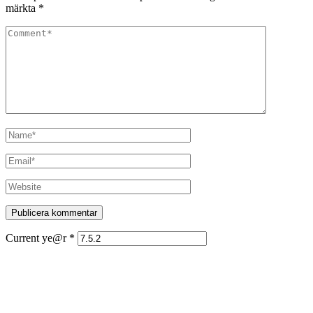
märkta
*
Current ye@r
*