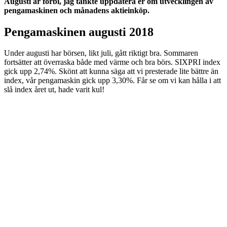
Augusti är förbi, jag tänkte uppdatera er om utvecklingen av
pengamaskinen och månadens aktieinköp.
Pengamaskinen augusti 2018
Under augusti har börsen, likt juli, gått riktigt bra. Sommaren
fortsätter att överraska både med värme och bra börs. SIXPRI index
gick upp 2,74%. Skönt att kunna säga att vi presterade lite bättre än
index, vår pengamaskin gick upp 3,30%. Får se om vi kan hålla i att
slå index året ut, hade varit kul!