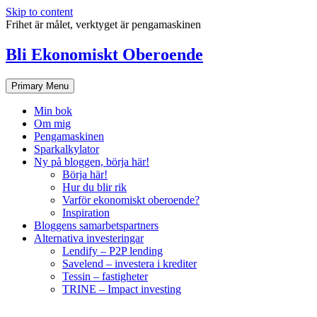
Skip to content
Frihet är målet, verktyget är pengamaskinen
Bli Ekonomiskt Oberoende
Primary Menu
Min bok
Om mig
Pengamaskinen
Sparkalkylator
Ny på bloggen, börja här!
Börja här!
Hur du blir rik
Varför ekonomiskt oberoende?
Inspiration
Bloggens samarbetspartners
Alternativa investeringar
Lendify – P2P lending
Savelend – investera i krediter
Tessin – fastigheter
TRINE – Impact investing