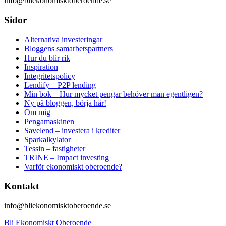
info@bliekonomisktoberoende.se
Sidor
Alternativa investeringar
Bloggens samarbetspartners
Hur du blir rik
Inspiration
Integritetspolicy
Lendify – P2P lending
Min bok – Hur mycket pengar behöver man egentligen?
Ny på bloggen, börja här!
Om mig
Pengamaskinen
Savelend – investera i krediter
Sparkalkylator
Tessin – fastigheter
TRINE – Impact investing
Varför ekonomiskt oberoende?
Kontakt
info@bliekonomisktoberoende.se
Bli Ekonomiskt Oberoende