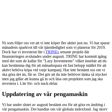
Ni som följer oss vet att vi inte köper fler aktier just nu. Vi har sparat
månadens sparkvot till vår tjänstledighet som vi planerar för 2019.
Dock har vi investerat lite i
TRINEs
senaste projekt där
finansieringen avslutades under augusti. TRINE har kommit igång
med det som de kallar för ”Lazy Investments” vilket innebär att du
kan bestämma dig för att månadsspara ett fast belopp istället för att
aktivt behöva köpa vid varje kampanj. Har inte bestämt oss om vi
ska göra det än, får se. Det gör att du inte behöver tänka så mycket
men jag gillar att kunna gå in och läsa om projekten som jag ska
investera i. Lite för- och nack-delar.
Uppdatering av vår pengamaskin
Vi har under slutet av augusti bestämt oss för att göra en ändring i
vår pengamaskin. Det handlar om vår globala indexfond. Jag skrev