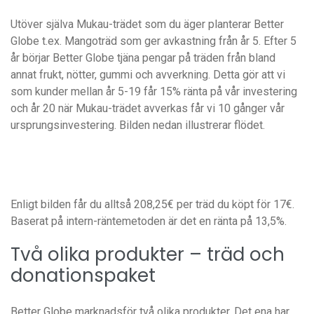
Utöver själva Mukau-trädet som du äger planterar Better
Globe t.ex. Mangoträd som ger avkastning från år 5. Efter 5
år börjar Better Globe tjäna pengar på träden från bland
annat frukt, nötter, gummi och avverkning. Detta gör att vi
som kunder mellan år 5-19 får 15% ränta på vår investering
och år 20 när Mukau-trädet avverkas får vi 10 gånger vår
ursprungsinvestering. Bilden nedan illustrerar flödet.
Enligt bilden får du alltså 208,25€ per träd du köpt för 17€.
Baserat på intern-räntemetoden är det en ränta på 13,5%.
Två olika produkter – träd och
donationspaket
Better Globe marknadsför två olika produkter. Det ena har