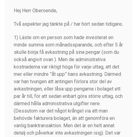
Hej Herr Oberoende,
Två aspekter jag tänkte på / har hört sedan tidigare;
1) Läste om en person som hade investerat en
minde summa som månadssparande, och efter 5 år
skulle börja få avkastning på sina pengar (som du
också angivit ovan ). Men de administrativa
kostnaderna var riktigt höga för varje uttag, att det
mer eller mindre ”åt upp” hans avkastning. Därmed
var han tvungen att antingen förlora stor del av
avkastningen, eller låsa upp pengarna i bolaget ett
par år till, för att sedan enbart göra större uttag, och
därmed hålla administrativa utgifter nere.
(Dessutom var det något krångel via att man
behövde fakturera bolaget, än att genomföra en
vanlig banktransaktion. Men det är en helt annat
detalj och påverkar inte avkastningen isig). Det var