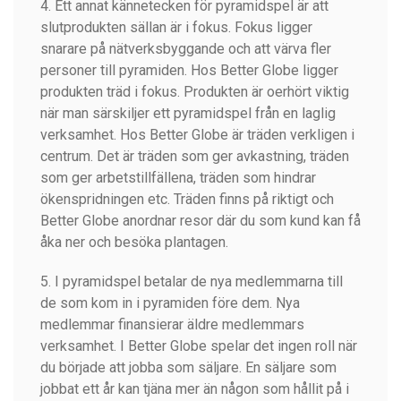
4. Ett annat kännetecken för pyramidspel är att
slutprodukten sällan är i fokus. Fokus ligger
snarare på nätverksbyggande och att värva fler
personer till pyramiden. Hos Better Globe ligger
produkten träd i fokus. Produkten är oerhört viktig
när man särskiljer ett pyramidspel från en laglig
verksamhet. Hos Better Globe är träden verkligen i
centrum. Det är träden som ger avkastning, träden
som ger arbetstillfällena, träden som hindrar
ökenspridningen etc. Träden finns på riktigt och
Better Globe anordnar resor där du som kund kan få
åka ner och besöka plantagen.
5. I pyramidspel betalar de nya medlemmarna till
de som kom in i pyramiden före dem. Nya
medlemmar finansierar äldre medlemmars
verksamhet. I Better Globe spelar det ingen roll när
du började att jobba som säljare. En säljare som
jobbat ett år kan tjäna mer än någon som hållit på i