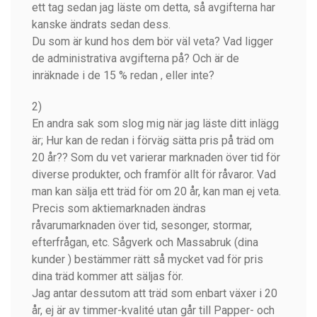
ett tag sedan jag läste om detta, så avgifterna har
kanske ändrats sedan dess.
Du som är kund hos dem bör väl veta? Vad ligger
de administrativa avgifterna på? Och är de
inräknade i de 15 % redan , eller inte?
2)
En andra sak som slog mig när jag läste ditt inlägg
är; Hur kan de redan i förväg sätta pris på träd om
20 år?? Som du vet varierar marknaden över tid för
diverse produkter, och framför allt för råvaror. Vad
man kan sälja ett träd för om 20 år, kan man ej veta.
Precis som aktiemarknaden ändras
råvarumarknaden över tid, sesonger, stormar,
efterfrågan, etc. Sågverk och Massabruk (dina
kunder ) bestämmer rätt så mycket vad för pris
dina träd kommer att säljas för.
Jag antar dessutom att träd som enbart växer i 20
år, ej är av timmer-kvalité utan går till Papper- och