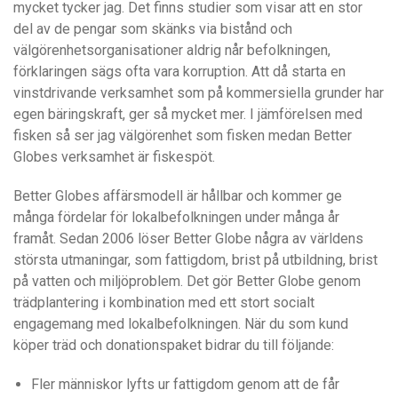
mycket tycker jag. Det finns studier som visar att en stor
del av de pengar som skänks via bistånd och
välgörenhetsorganisationer aldrig når befolkningen,
förklaringen sägs ofta vara korruption. Att då starta en
vinstdrivande verksamhet som på kommersiella grunder har
egen bäringskraft, ger så mycket mer. I jämförelsen med
fisken så ser jag välgörenhet som fisken medan Better
Globes verksamhet är fiskespöt.
Better Globes affärsmodell är hållbar och kommer ge
många fördelar för lokalbefolkningen under många år
framåt. Sedan 2006 löser Better Globe några av världens
största utmaningar, som fattigdom, brist på utbildning, brist
på vatten och miljöproblem. Det gör Better Globe genom
trädplantering i kombination med ett stort socialt
engagemang med lokalbefolkningen. När du som kund
köper träd och donationspaket bidrar du till följande:
Fler människor lyfts ur fattigdom genom att de får