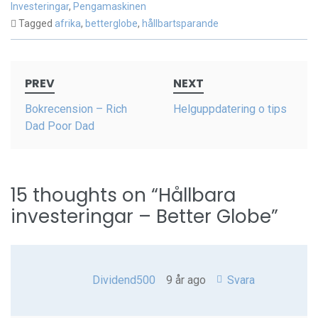
Investeringar
,
Pengamaskinen
Tagged
afrika
,
betterglobe
,
hållbartsparande
Post
PREV
NEXT
navigation
Bokrecension – Rich
Helguppdatering o tips
Dad Poor Dad
15 thoughts on “
Hållbara
investeringar – Better Globe
”
Dividend500
9 år ago
Svara