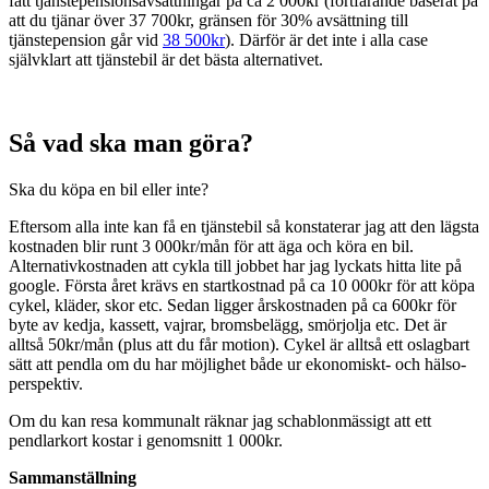
fått tjänstepensionsavsättningar på ca 2 000kr (fortfarande baserat på
att du tjänar över 37 700kr, gränsen för 30% avsättning till
tjänstepension går vid
38 500kr
). Därför är det inte i alla case
självklart att tjänstebil är det bästa alternativet.
Så vad ska man göra?
Ska du köpa en bil eller inte?
Eftersom alla inte kan få en tjänstebil så konstaterar jag att den lägsta
kostnaden blir runt 3 000kr/mån för att äga och köra en bil.
Alternativkostnaden att cykla till jobbet har jag lyckats hitta lite på
google. Första året krävs en startkostnad på ca 10 000kr för att köpa
cykel, kläder, skor etc. Sedan ligger årskostnaden på ca 600kr för
byte av kedja, kassett, vajrar, bromsbelägg, smörjolja etc. Det är
alltså 50kr/mån (plus att du får motion). Cykel är alltså ett oslagbart
sätt att pendla om du har möjlighet både ur ekonomiskt- och hälso-
perspektiv.
Om du kan resa kommunalt räknar jag schablonmässigt att ett
pendlarkort kostar i genomsnitt 1 000kr.
Sammanställning