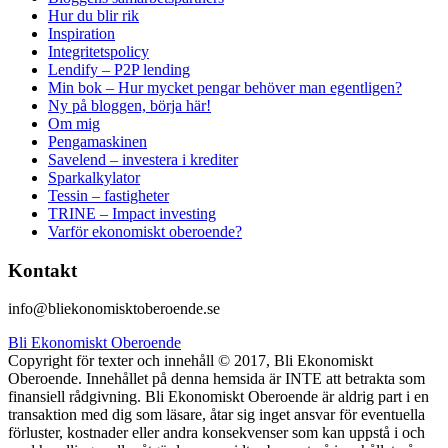
Hur du blir rik
Inspiration
Integritetspolicy
Lendify – P2P lending
Min bok – Hur mycket pengar behöver man egentligen?
Ny på bloggen, börja här!
Om mig
Pengamaskinen
Savelend – investera i krediter
Sparkalkylator
Tessin – fastigheter
TRINE – Impact investing
Varför ekonomiskt oberoende?
Kontakt
info@bliekonomisktoberoende.se
Bli Ekonomiskt Oberoende
Copyright för texter och innehåll © 2017, Bli Ekonomiskt
Oberoende. Innehållet på denna hemsida är INTE att betrakta som
finansiell rådgivning. Bli Ekonomiskt Oberoende är aldrig part i en
transaktion med dig som läsare, åtar sig inget ansvar för eventuella
förluster, kostnader eller andra konsekvenser som kan uppstå i och