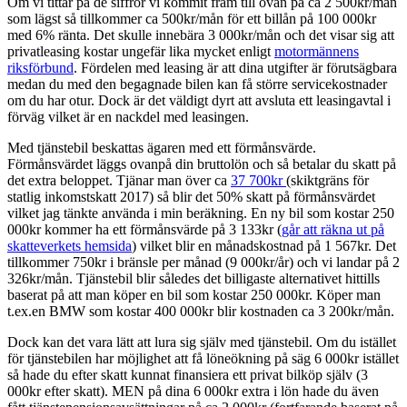
Om vi tittar på de siffror vi kommit fram till ovan på ca 2 500kr/mån
som lägst så tillkommer ca 500kr/mån för ett billån på 100 000kr
med 6% ränta. Det skulle innebära 3 000kr/mån och det visar sig att
privatleasing kostar ungefär lika mycket enligt
motormännens
riksförbund
. Fördelen med leasing är att dina utgifter är förutsägbara
medan du med den begagnade bilen kan få större servicekostnader
om du har otur. Dock är det väldigt dyrt att avsluta ett leasingavtal i
förväg vilket är en nackdel med leasingen.
Med tjänstebil beskattas ägaren med ett förmånsvärde.
Förmånsvärdet läggs ovanpå din bruttolön och så betalar du skatt på
det extra beloppet. Tjänar man över ca
37 700kr
(skiktgräns för
statlig inkomstskatt 2017) så blir det 50% skatt på förmånsvärdet
vilket jag tänkte använda i min beräkning. En ny bil som kostar 250
000kr kommer ha ett förmånsvärde på 3 133kr (
går att räkna ut på
skatteverkets hemsida
) vilket blir en månadskostnad på 1 567kr. Det
tillkommer 750kr i bränsle per månad (9 000kr/år) och vi landar på 2
326kr/mån. Tjänstebil blir således det billigaste alternativet hittills
baserat på att man köper en bil som kostar 250 000kr. Köper man
t.ex.en BMW som kostar 400 000kr blir kostnaden ca 3 200kr/mån.
Dock kan det vara lätt att lura sig själv med tjänstebil. Om du istället
för tjänstebilen har möjlighet att få löneökning på säg 6 000kr istället
så hade du efter skatt kunnat finansiera ett privat bilköp själv (3
000kr efter skatt). MEN på dina 6 000kr extra i lön hade du även