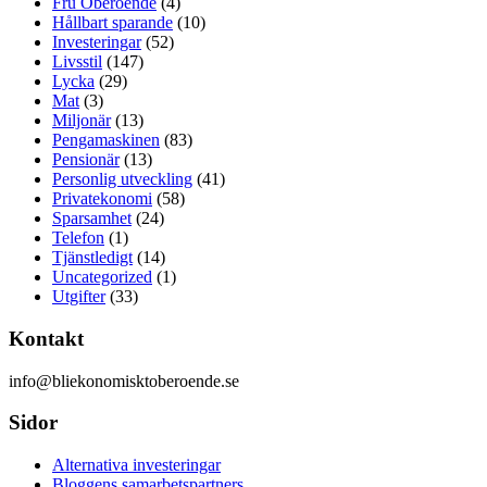
Fru Oberoende
(4)
Hållbart sparande
(10)
Investeringar
(52)
Livsstil
(147)
Lycka
(29)
Mat
(3)
Miljonär
(13)
Pengamaskinen
(83)
Pensionär
(13)
Personlig utveckling
(41)
Privatekonomi
(58)
Sparsamhet
(24)
Telefon
(1)
Tjänstledigt
(14)
Uncategorized
(1)
Utgifter
(33)
Kontakt
info@bliekonomisktoberoende.se
Sidor
Alternativa investeringar
Bloggens samarbetspartners