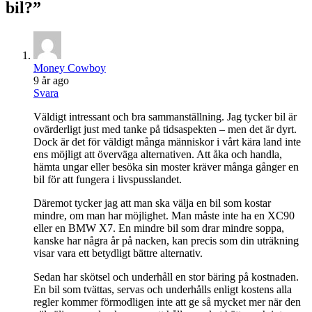
bil?
”
Money Cowboy
9 år ago
Svara
Väldigt intressant och bra sammanställning. Jag tycker bil är
ovärderligt just med tanke på tidsaspekten – men det är dyrt.
Dock är det för väldigt många människor i vårt kära land inte
ens möjligt att överväga alternativen. Att åka och handla,
hämta ungar eller besöka sin moster kräver många gånger en
bil för att fungera i livspusslandet.
Däremot tycker jag att man ska välja en bil som kostar
mindre, om man har möjlighet. Man måste inte ha en XC90
eller en BMW X7. En mindre bil som drar mindre soppa,
kanske har några år på nacken, kan precis som din uträkning
visar vara ett betydligt bättre alternativ.
Sedan har skötsel och underhåll en stor bäring på kostnaden.
En bil som tvättas, servas och underhålls enligt kostens alla
regler kommer förmodligen inte att ge så mycket mer när den