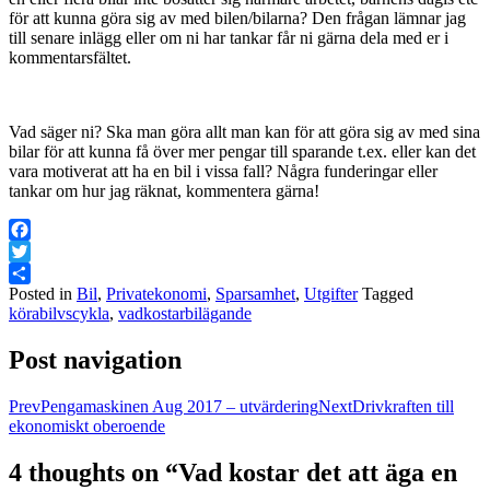
för att kunna göra sig av med bilen/bilarna? Den frågan lämnar jag
till senare inlägg eller om ni har tankar får ni gärna dela med er i
kommentarsfältet.
Vad säger ni? Ska man göra allt man kan för att göra sig av med sina
bilar för att kunna få över mer pengar till sparande t.ex. eller kan det
vara motiverat att ha en bil i vissa fall? Några funderingar eller
tankar om hur jag räknat, kommentera gärna!
Facebook
Twitter
Posted in
Bil
,
Privatekonomi
,
Sparsamhet
,
Utgifter
Tagged
Dela
körabilvscykla
,
vadkostarbilägande
Post navigation
Prev
Pengamaskinen Aug 2017 – utvärdering
Next
Drivkraften till
ekonomiskt oberoende
4 thoughts on “
Vad kostar det att äga en