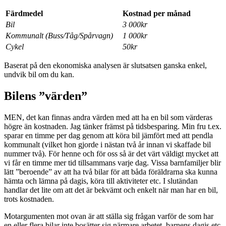
Färdmedel
Kostnad per månad
Bil
3 000kr
Kommunalt (Buss/Tåg/Spårvagn)
1 000kr
Cykel
50kr
Baserat på den ekonomiska analysen är slutsatsen ganska enkel,
undvik bil om du kan.
Bilens ”värden”
MEN, det kan finnas andra värden med att ha en bil som värderas
högre än kostnaden. Jag tänker främst på tidsbesparing. Min fru t.ex.
sparar en timme per dag genom att köra bil jämfört med att pendla
kommunalt (vilket hon gjorde i nästan två år innan vi skaffade bil
nummer två). För henne och för oss så är det värt väldigt mycket att
vi får en timme mer tid tillsammans varje dag. Vissa barnfamiljer blir
lätt ”beroende” av att ha två bilar för att båda föräldrarna ska kunna
hämta och lämna på dagis, köra till aktiviteter etc. I slutändan
handlar det lite om att det är bekvämt och enkelt när man har en bil,
trots kostnaden.
Motargumenten mot ovan är att ställa sig frågan varför de som har
en eller flera bilar inte bosätter sig närmare arbetet, barnens dagis etc