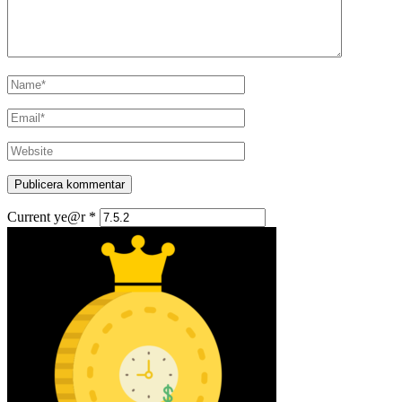
Current ye@r
*