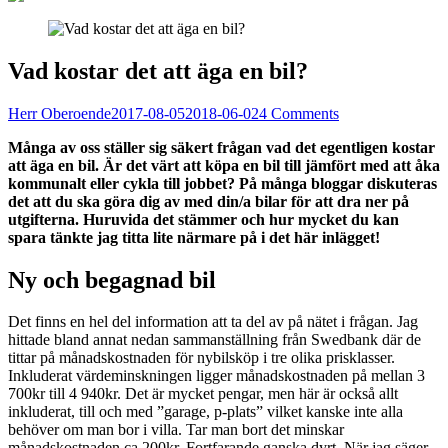
Vad kostar det att äga en bil?
Herr Oberoende
2017-08-05
2018-06-02
4 Comments
Många av oss ställer sig säkert frågan vad det egentligen kostar
att äga en bil. Är det värt att köpa en bil till jämfört med att åka
kommunalt eller cykla till jobbet? På många bloggar diskuteras
det att du ska göra dig av med din/a bilar för att dra ner på
utgifterna. Huruvida det stämmer och hur mycket du kan
spara tänkte jag titta lite närmare på i det här inlägget!
Ny och begagnad bil
Det finns en hel del information att ta del av på nätet i frågan. Jag
hittade bland annat nedan sammanställning från Swedbank där de
tittar på månadskostnaden för nybilsköp i tre olika prisklasser.
Inkluderat värdeminskningen ligger månadskostnaden på mellan 3
700kr till 4 940kr. Det är mycket pengar, men här är också allt
inkluderat, till och med ”garage, p-plats” vilket kanske inte alla
behöver om man bor i villa. Tar man bort det minskar
månadskostnaden ca 200kr. Fortfarande ganska dyrt. När jag säger