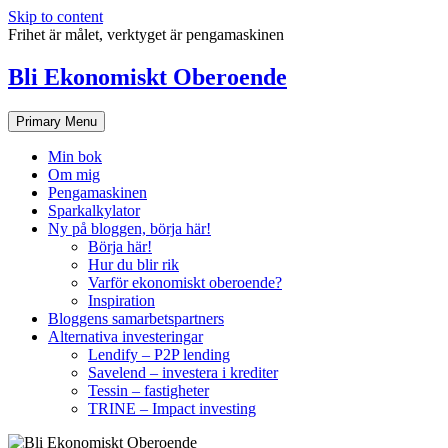
Skip to content
Frihet är målet, verktyget är pengamaskinen
Bli Ekonomiskt Oberoende
Primary Menu
Min bok
Om mig
Pengamaskinen
Sparkalkylator
Ny på bloggen, börja här!
Börja här!
Hur du blir rik
Varför ekonomiskt oberoende?
Inspiration
Bloggens samarbetspartners
Alternativa investeringar
Lendify – P2P lending
Savelend – investera i krediter
Tessin – fastigheter
TRINE – Impact investing