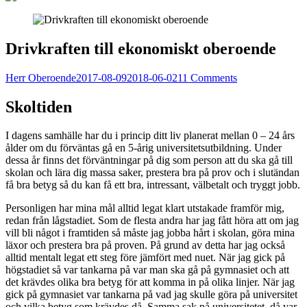
Drivkraften till ekonomiskt oberoende
Herr Oberoende
2017-08-09
2018-06-02
11 Comments
Skoltiden
I dagens samhälle har du i princip ditt liv planerat mellan 0 – 24 års
ålder om du förväntas gå en 5-årig universitetsutbildning. Under
dessa år finns det förväntningar på dig som person att du ska gå till
skolan och lära dig massa saker, prestera bra på prov och i slutändan
få bra betyg så du kan få ett bra, intressant, välbetalt och tryggt jobb.
Personligen har mina mål alltid legat klart utstakade framför mig,
redan från lågstadiet. Som de flesta andra har jag fått höra att om jag
vill bli något i framtiden så måste jag jobba hårt i skolan, göra mina
läxor och prestera bra på proven. På grund av detta har jag också
alltid mentalt legat ett steg före jämfört med nuet. När jag gick på
högstadiet så var tankarna på var man ska gå på gymnasiet och att
det krävdes olika bra betyg för att komma in på olika linjer. När jag
gick på gymnasiet var tankarna på vad jag skulle göra på universitet
och vilka betyg som krävdes då. Samma sak på universitetet, då var