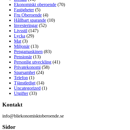
Ekonomiskt oberoende
(70)
Fastigheter
(5)
Fru Oberoende
(4)
Hållbart sparande
(10)
Investeringar
(52)
Livsstil
(147)
Lycka
(29)
Mat
(3)
Miljonär
(13)
Pengamaskinen
(83)
Pensionär
(13)
Personlig utveckling
(41)
Privatekonomi
(58)
Sparsamhet
(24)
Telefon
(1)
Tjänstledigt
(14)
Uncategorized
(1)
Utgifter
(33)
Kontakt
info@bliekonomisktoberoende.se
Sidor