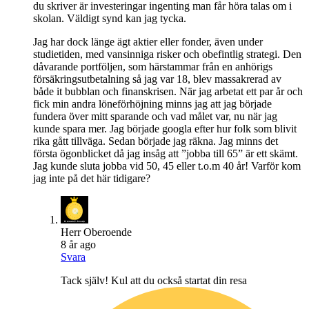
du skriver är investeringar ingenting man får höra talas om i
skolan. Väldigt synd kan jag tycka.
Jag har dock länge ägt aktier eller fonder, även under
studietiden, med vansinniga risker och obefintlig strategi. Den
dåvarande portföljen, som härstammar från en anhörigs
försäkringsutbetalning så jag var 18, blev massakrerad av
både it bubblan och finanskrisen. När jag arbetat ett par år och
fick min andra löneförhöjning minns jag att jag började
fundera över mitt sparande och vad målet var, nu när jag
kunde spara mer. Jag började googla efter hur folk som blivit
rika gått tillväga. Sedan började jag räkna. Jag minns det
första ögonblicket då jag insåg att ”jobba till 65” är ett skämt.
Jag kunde sluta jobba vid 50, 45 eller t.o.m 40 år! Varför kom
jag inte på det här tidigare?
Herr Oberoende
8 år ago
Svara
Tack själv! Kul att du också startat din resa