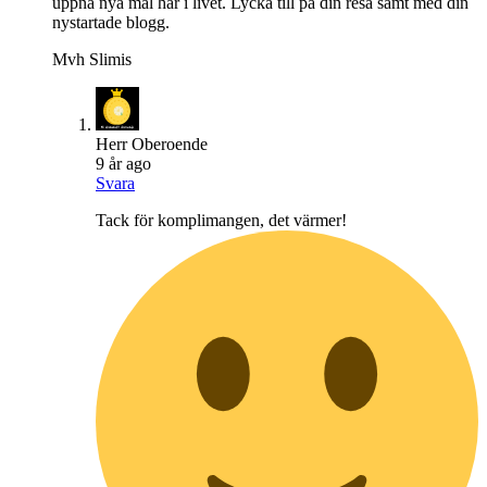
uppnå nya mål här i livet. Lycka till på din resa samt med din
nystartade blogg.
Mvh Slimis
Herr Oberoende
9 år ago
Svara
Tack för komplimangen, det värmer!