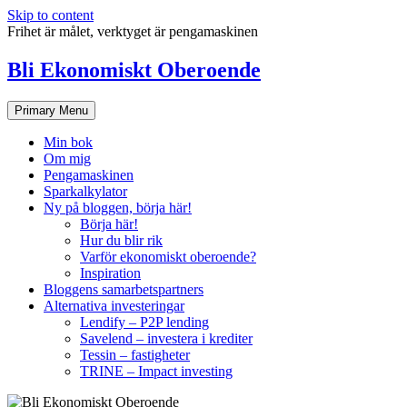
Skip to content
Frihet är målet, verktyget är pengamaskinen
Bli Ekonomiskt Oberoende
Primary Menu
Min bok
Om mig
Pengamaskinen
Sparkalkylator
Ny på bloggen, börja här!
Börja här!
Hur du blir rik
Varför ekonomiskt oberoende?
Inspiration
Bloggens samarbetspartners
Alternativa investeringar
Lendify – P2P lending
Savelend – investera i krediter
Tessin – fastigheter
TRINE – Impact investing