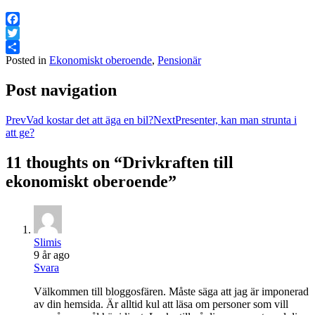
Facebook
Twitter
Posted in
Ekonomiskt oberoende
,
Pensionär
Dela
Post navigation
Prev
Vad kostar det att äga en bil?
Next
Presenter, kan man strunta i
att ge?
11 thoughts on “
Drivkraften till
ekonomiskt oberoende
”
Slimis
9 år ago
Svara
Välkommen till bloggosfären. Måste säga att jag är imponerad
av din hemsida. Är alltid kul att läsa om personer som vill