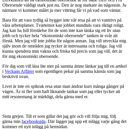
Oberoende väldigt stark just nu. Den är nog starkare än någonsin. Ju
närmare vi kommer målet ju mer vittring får vi på vad som väntar.
Bara för att vara tydlig så bygger inte vår resa på att vi vantrivs på
våra arbetsplatser. Tvärtemot kan jobbet stundtals vara riktigt roligt.
Jag kan ha full förståelse för de som inte kan tänka sig ett liv utan
jobb och tycker hela ”ekonomiskt oberoende” tanken är svår att
förstå. Men jag vill inte jobba för någon annan. Jag vill utveckla mig
själv inom de områden jag tycker är intressanta och roliga. Jag vill
kunna spendera min vakna och friska tid precis som jag vill, det är
för mig ekonomiskt oberoende.
För dig som vill läsa lite mer på samma ämne länkar jag till en artikel
i
Veckans Affärer
som egentligen pekar på samma känsla som jag
beskrivit ovan.
Livet är inte en spikrak resa utan man ändrar kurs många gånger på
vägen. Är ni fler som haft liknande tankar som jag eller tycker att
mitt resonemang är märkligt, dela gärna med er.
Sista grejen. Till er som gillar det jag gör och vill följa mig, följ
gärna min
facebooksida
. Där lägger jag upp ett inlägg varje gång det
kommer ett nytt inlägg på hemsidan.