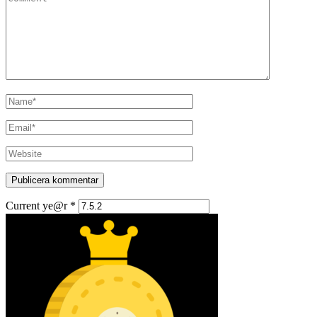
Current ye@r
*