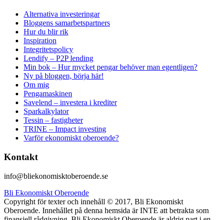
Alternativa investeringar
Bloggens samarbetspartners
Hur du blir rik
Inspiration
Integritetspolicy
Lendify – P2P lending
Min bok – Hur mycket pengar behöver man egentligen?
Ny på bloggen, börja här!
Om mig
Pengamaskinen
Savelend – investera i krediter
Sparkalkylator
Tessin – fastigheter
TRINE – Impact investing
Varför ekonomiskt oberoende?
Kontakt
info@bliekonomisktoberoende.se
Bli Ekonomiskt Oberoende
Copyright för texter och innehåll © 2017, Bli Ekonomiskt
Oberoende. Innehållet på denna hemsida är INTE att betrakta som
finansiell rådgivning. Bli Ekonomiskt Oberoende är aldrig part i en