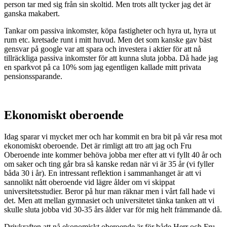
person tar med sig från sin skoltid. Men trots allt tycker jag det är
ganska makabert.
Tankar om passiva inkomster, köpa fastigheter och hyra ut, hyra ut
rum etc. kretsade runt i mitt huvud. Men det som kanske gav bäst
gensvar på google var att spara och investera i aktier för att nå
tillräckliga passiva inkomster för att kunna sluta jobba. Då hade jag
en sparkvot på ca 10% som jag egentligen kallade mitt privata
pensionssparande.
Ekonomiskt oberoende
Idag sparar vi mycket mer och har kommit en bra bit på vår resa mot
ekonomiskt oberoende. Det är rimligt att tro att jag och Fru
Oberoende inte kommer behöva jobba mer efter att vi fyllt 40 år och
om saker och ting går bra så kanske redan när vi är 35 år (vi fyller
båda 30 i år). En intressant reflektion i sammanhanget är att vi
sannolikt nått oberoende vid lägre ålder om vi skippat
universitetsstudier. Beror på hur man räknar men i vårt fall hade vi
det. Men att mellan gymnasiet och universitetet tänka tanken att vi
skulle sluta jobba vid 30-35 års ålder var för mig helt främmande då.
Drivkraften att nå ekonomiskt oberoende är för både Herr och Fru