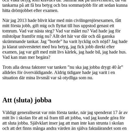
tankarna på att få bra betyg och bra sommarjobb för att sedan kunna
hitta drömjobbet efter examen.
När jag 2013 hade blivit klar med min civilingenjörsexamen, fått
mitt första jobb, gift mig och flyttat till hus uppstod genast ett
tomrum. Vad var nästa steg? Vad var målet nu? Vad hade jag för
milstolpar framför mig nu? Allt det här var där och då ganska
skrämmande tankar. Jag ”borde” ha varit lycklig och nöjd? Jag hade
ju klarat universitetet med bra betyg, jag fick jobb direkt efter
examen, jag var gift med mitt livs kärlek, jag hade bil, jag hade hus.
Vad kan man mer begära?
Trots alla dessa faktorer var tanken ”nu ska jag jobba drygt 40 år”
alldeles för överväldigande. Aldrig tidigare hade jag varit i en
situation där mina livsmål var så otydliga som nu.
Att (sluta) jobba
Väldigt generaliserat var min första tanke, när jag spenderat 17 år av
mitt liv i skolan för att nå fram till att jobba, vad jag kunde göra för
att sluta jobba. Självklart inser jag att man inte kan strunta i skolan
och att det finns många andra värden än själva faktalärandet som en