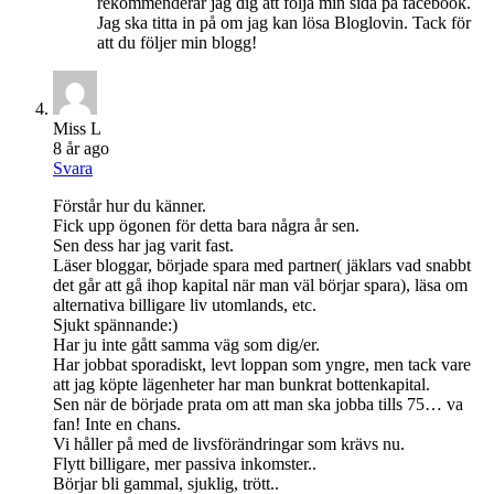
rekommenderar jag dig att följa min sida på facebook.
Jag ska titta in på om jag kan lösa Bloglovin. Tack för
att du följer min blogg!
Miss L
8 år ago
Svara
Förstår hur du känner.
Fick upp ögonen för detta bara några år sen.
Sen dess har jag varit fast.
Läser bloggar, började spara med partner( jäklars vad snabbt
det går att gå ihop kapital när man väl börjar spara), läsa om
alternativa billigare liv utomlands, etc.
Sjukt spännande:)
Har ju inte gått samma väg som dig/er.
Har jobbat sporadiskt, levt loppan som yngre, men tack vare
att jag köpte lägenheter har man bunkrat bottenkapital.
Sen när de började prata om att man ska jobba tills 75… va
fan! Inte en chans.
Vi håller på med de livsförändringar som krävs nu.
Flytt billigare, mer passiva inkomster..
Börjar bli gammal, sjuklig, trött..