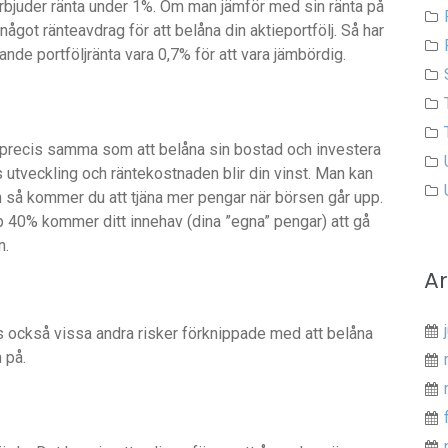
rbjuder ränta under 1%. Om man jämför med sin ränta på
något ränteavdrag för att belåna din aktieportfölj. Så har
nde portföljränta vara 0,7% för att vara jämbördig.
är precis samma som att belåna sin bostad och investera
s utveckling och räntekostnaden blir din vinst. Man kan
 så kommer du att tjäna mer pengar när börsen går upp.
 40% kommer ditt innehav (dina ”egna” pengar) att gå
n.
Ar
ns också vissa andra risker förknippade med att belåna
 på.