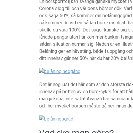
En börsportfölj kan svänga ganska mycket i vär
Corona slog till och världens börser dök. Varför
oss säga 50%, så kommer din belåningsgrad a
så kommer du vid en sådan börskrasch att ha 
skulle du vara 100%. Det säger kanske sig själ
lånade pengar utan här kommer banken tvinga di
sådan situation närmar sig. Nedan är en illust
Belåning ger en hävstång, både i uppgång oc
ditt innehav går ner 50% när du har 20% belån
Det är nog just det här som är den största risk
innehav på botten av en börs-cykel för att hål
man ju köpa, inte sälja! Avanza har sammanst
och hur mycket börsen måste gå ner innan du b