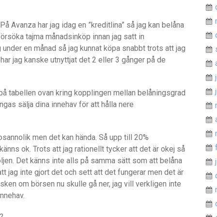
. På Avanza har jag idag en ”kreditlina” så jag kan belåna
t försöka tajma månadsinköp innan jag satt in
under en månad så jag kunnat köpa snabbt trots att jag
har jag kanske utnyttjat det 2 eller 3 gånger på de
a på tabellen ovan kring kopplingen mellan belåningsgrad
gas sälja dina innehav för att hålla nere
sannolik men det kan hända. Så upp till 20%
ns ok. Trots att jag rationellt tycker att det är okej så
tföljen. Det känns inte alls på samma sätt som att belåna
tt jag inte gjort det och sett att det fungerar men det är
ken om börsen nu skulle gå ner, jag vill verkligen inte
innehav.
j?