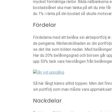
mycket förmånliga räntor. Båda nätbankerna e
bostadslånet ska man tänka på att du inte får 
du 1% i ränta på din bostad så skulle motsvara
Fördelar
Fördelarna med att belåna sin aktieportfölj 
de pengarna. Mellanskillnaden av din portfölj
se det lite som bilden nedan. Med belåningen
Har du 20% belåningsgrad och börsen går upp
upp 50% tack vare hävstången från belåninge
Så här långt känns alltid toppen. Men det fin
sin portfölj som man måste vara uppmärksam
Nackdelar