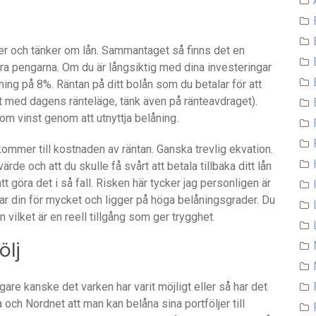
cker och tänker om lån. Sammantaget så finns det en
tera pengarna. Om du är långsiktig med dina investeringar
ning på 8%. Räntan på ditt bolån som du betalar för att
t med dagens ränteläge, tänk även på ränteavdraget).
om vinst genom att utnyttja belåning.
kommer till kostnaden av räntan. Ganska trevlig ekvation.
ärde och att du skulle få svårt att betala tillbaka ditt lån
tt göra det i så fall. Risken här tycker jag personligen är
ar din för mycket och ligger på höga belåningsgrader. Du
 vilket är en reell tillgång som ger trygghet.
ölj
igare kanske det varken har varit möjligt eller så har det
och Nordnet att man kan belåna sina portföljer till