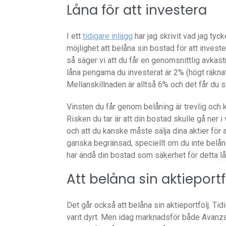
Låna för att investera
I ett
tidigare inlägg
har jag skrivit vad jag ty
möjlighet att belåna sin bostad för att inves
så säger vi att du får en genomsnittlig avkast
låna pengarna du investerat är 2% (högt räkna
Mellanskillnaden är alltså 6% och det får du s
Vinsten du får genom belåning är trevlig och 
Risken du tar är att din bostad skulle gå ner i v
och att du kanske måste sälja dina aktier för a
ganska begränsad, speciellt om du inte belån
har ändå din bostad som säkerhet för detta lån
Att belåna sin aktieportf
Det går också att belåna sin aktieportfölj. Tid
varit dyrt. Men idag marknadsför både Avanza 