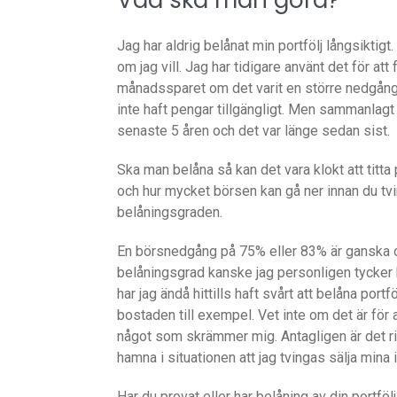
Vad ska man göra?
Jag har aldrig belånat min portfölj långsiktigt
om jag vill. Jag har tidigare använt det för at
månadssparet om det varit en större nedgång 
inte haft pengar tillgängligt. Men sammanlagt 
senaste 5 åren och det var länge sedan sist.
Ska man belåna så kan det vara klokt att titt
och hur mycket börsen kan gå ner innan du tvin
belåningsgraden.
En börsnedgång på 75% eller 83% är ganska o
belåningsgrad kanske jag personligen tycker kän
har jag ändå hittills haft svårt att belåna por
bostaden till exempel. Vet inte om det är för a
något som skrämmer mig. Antagligen är det ris
hamna i situationen att jag tvingas sälja mina 
Har du provat eller har belåning av din portföl