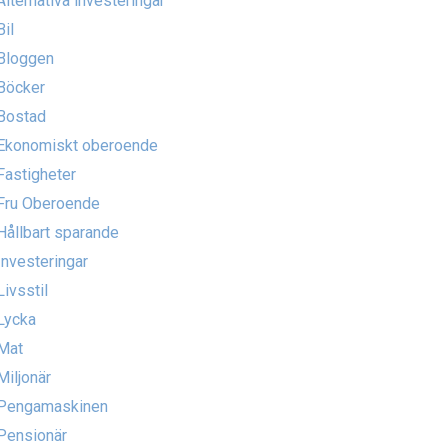
Alternativa investeringar
Bil
Bloggen
Böcker
Bostad
Ekonomiskt oberoende
Fastigheter
Fru Oberoende
Hållbart sparande
Investeringar
Livsstil
Lycka
Mat
Miljonär
Pengamaskinen
Pensionär