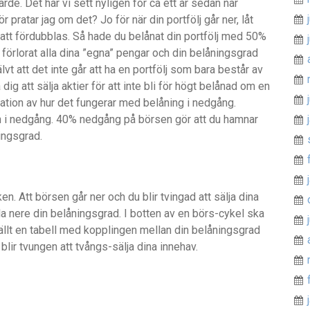
de. Det har vi sett nyligen för ca ett år sedan när
 pratar jag om det? Jo för när din portfölj går ner, låt
tt fördubblas. Så hade du belånat din portfölj med 50%
förlorat alla dina ”egna” pengar och din belåningsgrad
vt att det inte går att ha en portfölj som bara består av
g att sälja aktier för att inte bli för högt belånad om en
ration av hur det fungerar med belåning i nedgång.
h i nedgång. 40% nedgång på börsen gör att du hamnar
ingsgrad.
en. Att börsen går ner och du blir tvingad att sälja dina
la nere din belåningsgrad. I botten av en börs-cykel ska
ällt en tabell med kopplingen mellan din belåningsgrad
lir tvungen att tvångs-sälja dina innehav.