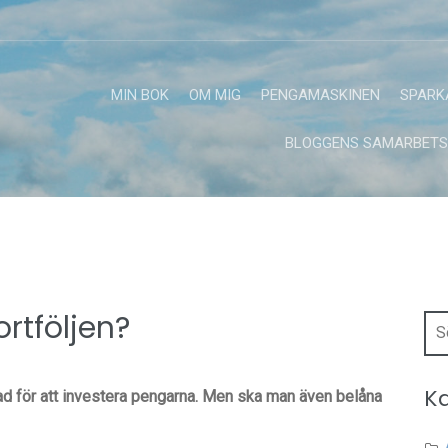
MIN BOK
OM MIG
PENGAMASKINEN
SPARK
BLOGGENS SAMARBETS
rtföljen?
Sö
efte
Ka
tad för att investera pengarna. Men ska man även belåna