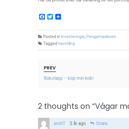
Facebook
Twitter
Dela
Posted in
Investeringar
,
Pengamaskinen
Tagged
hävstång
Post
PREV
navigation
Boksläpp – köp min bok!
2 thoughts on “
Vågar ma
erohT
5 år ago
Svara