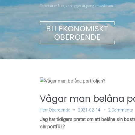
Skip
Frihet är målet, verktyget är pengamaskinen
to
content
BLI EKONOMISKT
OBEROENDE
Vågar man belåna po
Herr Oberoende
2021-02-14
2 Comments
Jag har tidigare pratat om att belåna sin bos
sin portfölj?